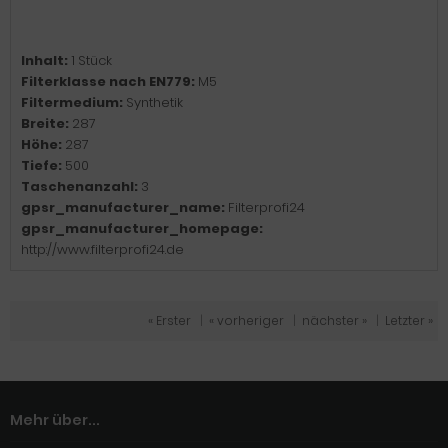
Inhalt:
1 Stück
Filterklasse nach EN779:
M5
Filtermedium:
Synthetik
Breite:
287
Höhe:
287
Tiefe:
500
Taschenanzahl:
3
gpsr_manufacturer_name:
Filterprofi24
gpsr_manufacturer_homepage:
http://www.filterprofi24.de
« Erster
|
« vorheriger
|
nächster »
|
Letzter »
Mehr über...