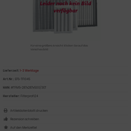
Für eine größere Ansicht klicken Sie auf das
Vorschaubild
Lieferzeit:
1-3 Werktage
Art.Nr.:
EFS-TF1045
HAN:
#TFM5-287x287x500/3ET
Hersteller:
Filterprofi24
Artikeldatenblatt drucken
Rezension schreiben