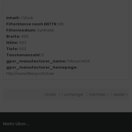
Inhalt:
1 Stück
Filterklasse nach EN779:
M5
Filtermedium:
Synthetik
Breite:
490
Höhe:
592
Tiefe:
500
Taschenanzahl:
5
gpsr_manufacturer_name:
Filterprofi24
gpsr_manufacturer_homepage:
http://www.filterprofi24.de
« Erster
|
« vorheriger
|
nächster »
|
Letzter »
Mehr über...