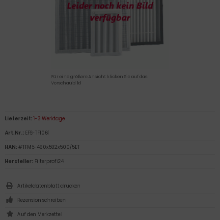
Für eine größere Ansicht klicken Sie auf das
Vorschaubild
Lieferzeit:
1-3 Werktage
Art.Nr.:
EFS-TF1061
HAN:
#TFM5-490x592x500/5ET
Hersteller:
Filterprofi24
Artikeldatenblatt drucken
Rezension schreiben