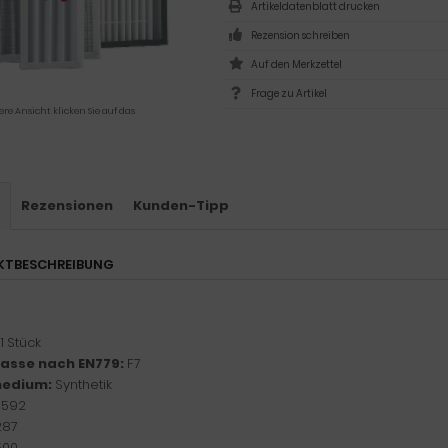
Artikeldatenblatt drucken
Rezension schreiben
Frage zu Artikel
ere Ansicht klicken Sie auf das
s
Rezensionen
Kunden-Tipp
KTBESCHREIBUNG
1 Stück
klasse nach EN779:
F7
medium:
Synthetik
:
592
287
500