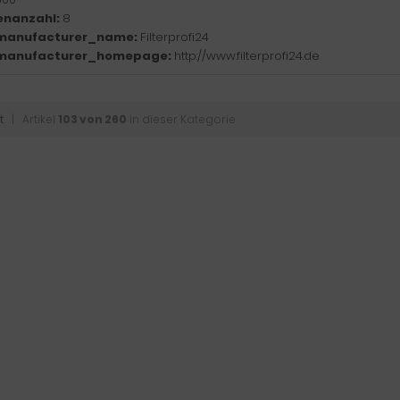
enanzahl:
8
manufacturer_name:
Filterprofi24
manufacturer_homepage:
http://www.filterprofi24.de
t
| Artikel
103 von 260
in dieser Kategorie