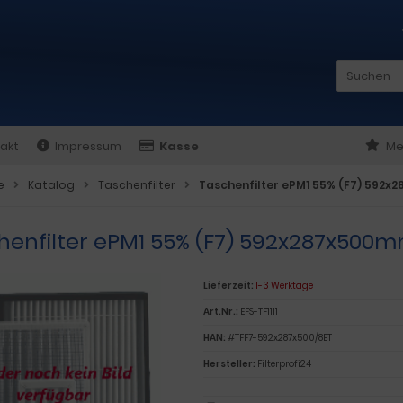
akt
Impressum
Kasse
Me
e
Katalog
Taschenfilter
Taschenfilter ePM1 55% (F7) 592
henfilter ePM1 55% (F7) 592x287x500
Lieferzeit:
1-3 Werktage
Art.Nr.:
EFS-TF1111
HAN:
#TFF7-592x287x500/8ET
Hersteller:
Filterprofi24