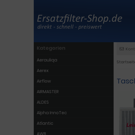
Kategorien
Kont
Aerauliqa
Startseit
Aerex
Tasc
Airflow
AIRMASTER
ALDES
Alpha InnoTec
Atlantic
AWB