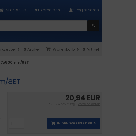
Startseite
Anmelden
Registrieren
rkzettel
0
Artikel
Warenkorb
0
Artikel
x287x500mm/8ET
mm/8ET
20,94 EUR
inkl. 19 % MwSt. zzgl.
Versandkosten
IN DEN WARENKORB