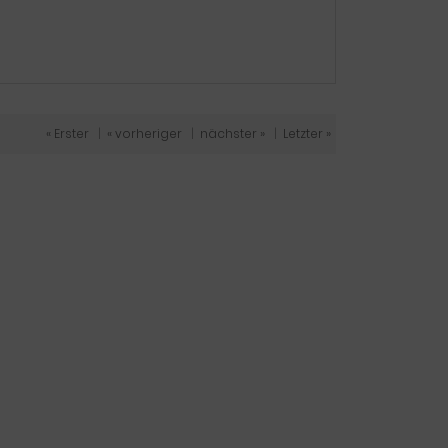
« Erster
|
« vorheriger
|
nächster »
|
Letzter »