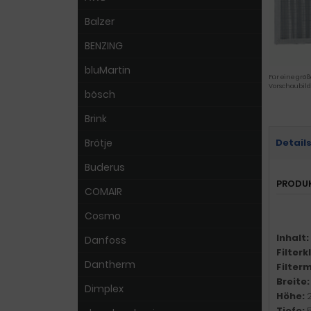
Balzer
BENZING
bluMartin
Für eine größ
Vorschaubild
bösch
Brink
Brötje
Detail
Buderus
PRODU
COMAIR
Cosmo
Inhalt:
Danfoss
Filter
Dantherm
Filter
Breite
Dimplex
Höhe:
Tiefe: