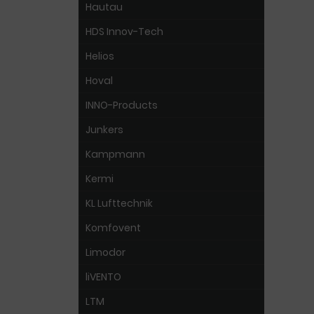
Hautau
HDS Innov-Tech
Helios
Hoval
INNO-Products
Junkers
Kampmann
Kermi
KL Lufttechnik
Komfovent
Limodor
liVENTO
LTM