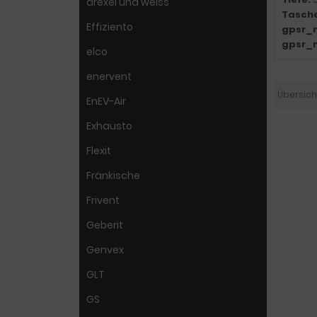
drexel und weiss
Tasch
Effiziento
gpsr_
gpsr_
elco
enervent
Übersich
EnEV-Air
Exhausto
Flexit
Fränkische
Frivent
Geberit
Genvex
GLT
GS