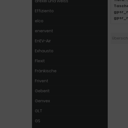
drexel und weiss
Tasch
Effiziento
gpsr_
gpsr_
elco
enervent
Übersich
EnEV-Air
Exhausto
Flexit
Fränkische
Frivent
Geberit
Genvex
GLT
GS