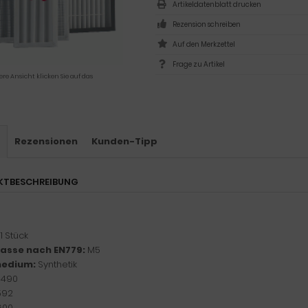
Artikeldatenblatt drucken
Rezension schreiben
Frage zu Artikel
ere Ansicht klicken Sie auf das
s
Rezensionen
Kunden-Tipp
KTBESCHREIBUNG
1 Stück
klasse nach EN779:
M5
medium:
Synthetik
:
490
592
600