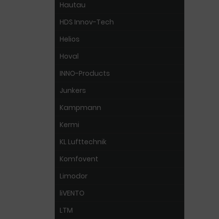
Hautau
HDS Innov-Tech
Helios
Hoval
INNO-Products
Junkers
Kampmann
Kermi
KL Lufttechnik
Komfovent
Limodor
liVENTO
LTM