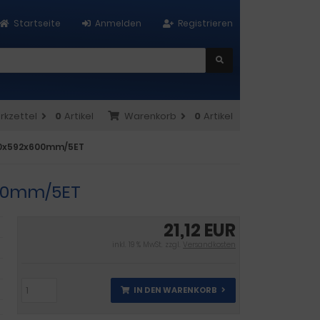
Startseite
Anmelden
Registrieren
rkzettel
0
Artikel
Warenkorb
0
Artikel
490x592x600mm/5ET
600mm/5ET
21,12 EUR
inkl. 19 % MwSt. zzgl.
Versandkosten
IN DEN WARENKORB