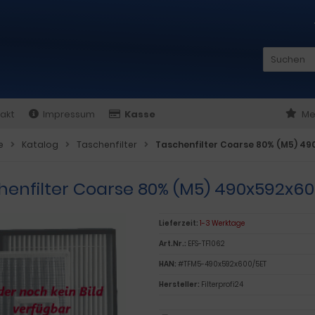
akt
Impressum
Kasse
Me
e
Katalog
Taschenfilter
Taschenfilter Coarse 80% (M5) 
henfilter Coarse 80% (M5) 490x592x
Lieferzeit:
1-3 Werktage
Art.Nr.:
EFS-TF1062
HAN:
#TFM5-490x592x600/5ET
Hersteller:
Filterprofi24