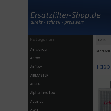
Kategorien
Kont
Aerauliqa
Startseit
Aerex
Tasc
Airflow
AIRMASTER
ALDES
Alpha InnoTec
Atlantic
AWB