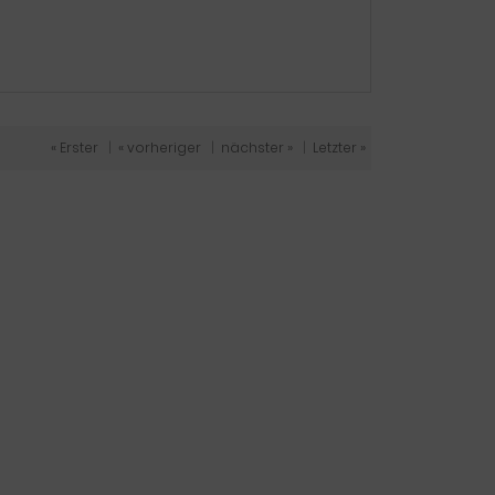
« Erster
|
« vorheriger
|
nächster »
|
Letzter »