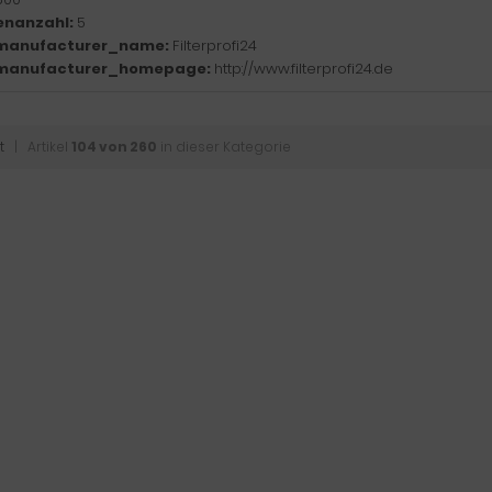
enanzahl:
5
manufacturer_name:
Filterprofi24
manufacturer_homepage:
http://www.filterprofi24.de
t
| Artikel
104 von 260
in dieser Kategorie