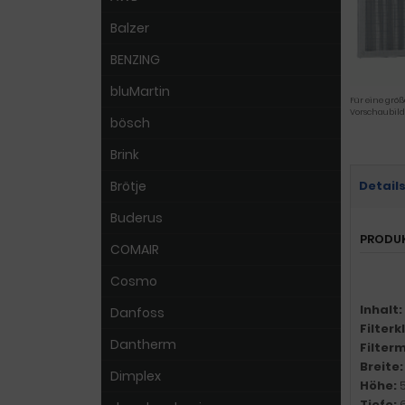
Balzer
BENZING
bluMartin
Für eine größ
Vorschaubild
bösch
Brink
Brötje
Detail
Buderus
PRODU
COMAIR
Cosmo
Inhalt:
Danfoss
Filter
Dantherm
Filter
Breite
Dimplex
Höhe:
Tiefe: