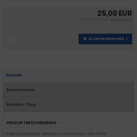
25,00 EUR
inkl. 19 % MwSt. zzgl.
Versandkosten
IN DEN WARENKORB
Details
Rezensionen
Kunden-Tipp
PRODUKTBESCHREIBUNG
Filter passend für Zehnder ComfoFond-L 300 / 600