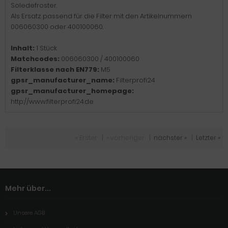
Soledefroster.
Als Ersatz passend für die Filter mit den Artikelnummern
006060300 oder 400100060.
Inhalt:
1 Stück
Matchcodes:
006060300 / 400100060
Filterklasse nach EN779:
M5
gpsr_manufacturer_name:
Filterprofi24
gpsr_manufacturer_homepage:
http://www.filterprofi24.de
« Erster
|
« vorheriger
|
nächster »
|
Letzter »
Mehr über...
Unsere AGB