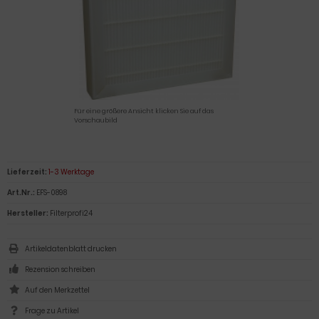
Für eine größere Ansicht klicken Sie auf das
Vorschaubild
Lieferzeit:
1-3 Werktage
Art.Nr.:
EFS-0898
Hersteller:
Filterprofi24
Artikeldatenblatt drucken
Rezension schreiben
Frage zu Artikel