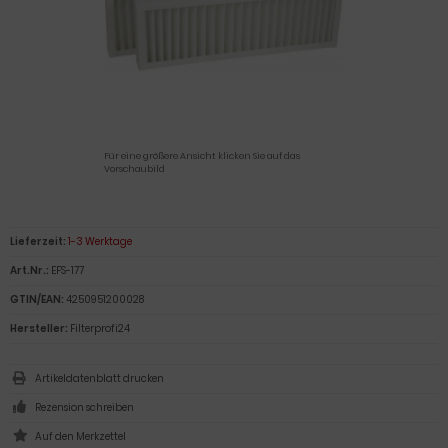
Für eine größere Ansicht klicken Sie auf das
Vorschaubild
Lieferzeit:
1-3 Werktage
Art.Nr.:
EFS-177
GTIN/EAN:
4250951200028
Hersteller:
Filterprofi24
Artikeldatenblatt drucken
Rezension schreiben