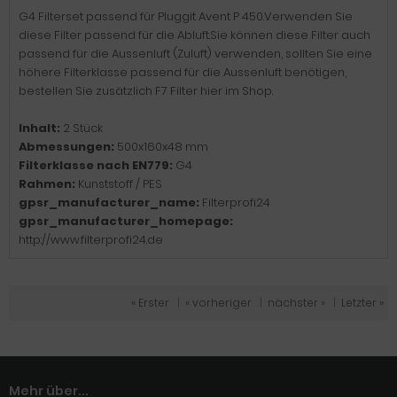
G4 Filterset passend für Pluggit Avent P 450.Verwenden Sie
diese Filter passend für die Abluft.Sie können diese Filter auch
passend für die Aussenluft (Zuluft) verwenden, sollten Sie eine
höhere Filterklasse passend für die Aussenluft benötigen,
bestellen Sie zusätzlich F7 Filter hier im Shop.
Inhalt:
2 Stück
Abmessungen:
500x160x48 mm
Filterklasse nach EN779:
G4
Rahmen:
Kunststoff / PES
gpsr_manufacturer_name:
Filterprofi24
gpsr_manufacturer_homepage:
http://www.filterprofi24.de
« Erster
|
« vorheriger
|
nächster »
|
Letzter »
Mehr über...