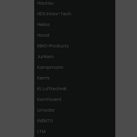
Hautau
HDS Innov-Tech
Helios
Hoval
INNO-Products
Junkers
Kampmann
Kermi
KL Lufttechnik
Komfovent
Limodor
liVENTO
LTM