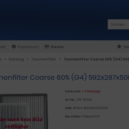
akt
Impressum
Kasse
Me
e
Katalog
Taschenfilter
Taschenfilter Coarse 60% (G4) 5
henfilter Coarse 60% (G4) 592x287x
Lieferzeit:
1-3 Werktage
Art.Nr.:
EFS-TF1026
HAN:
#TFG4-592x287x500/6ET
Hersteller:
Filterprofi24