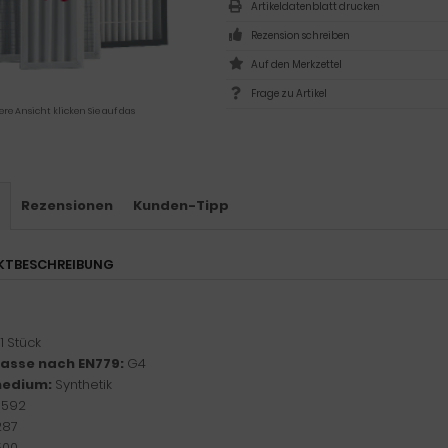
Artikeldatenblatt drucken
Rezension schreiben
Frage zu Artikel
ere Ansicht klicken Sie auf das
s
Rezensionen
Kunden-Tipp
KTBESCHREIBUNG
1 Stück
klasse nach EN779:
G4
medium:
Synthetik
:
592
287
500