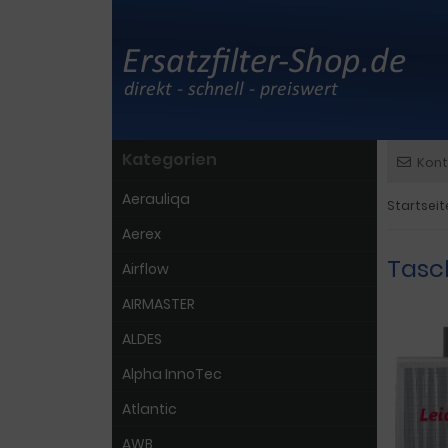
Kategorien
Kont
Aerauliqa
Startseit
Aerex
Tasc
Airflow
AIRMASTER
ALDES
Alpha InnoTec
Atlantic
AWB