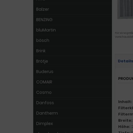
Balzer
BENZING
bluMartin
Für eine größ
Vorschaubild
bösch
Brink
Brötje
Detail
Buderus
PRODU
COMAIR
Cosmo
Inhalt:
Danfoss
Filter
Dantherm
Filter
Breite
Dimplex
Höhe:
Tiefe: