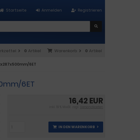
Startseite
Anmelden
Registrieren
rkzettel
0
Artikel
Warenkorb
0
Artikel
92x287x500mm/6ET
500mm/6ET
16,42 EUR
inkl. 19 % MwSt. zzgl.
Versandkosten
IN DEN WARENKORB