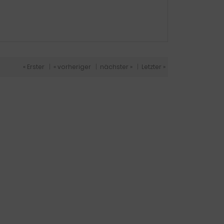
« Erster
|
« vorheriger
|
nächster »
|
Letzter »