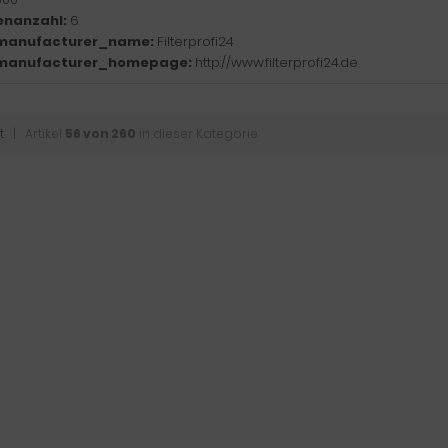
enanzahl:
6
manufacturer_name:
Filterprofi24
manufacturer_homepage:
http://www.filterprofi24.de
t
| Artikel
56 von 260
in dieser Kategorie