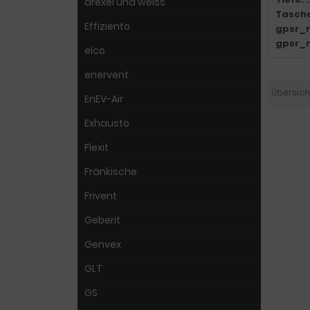
drexel und weiss
Tasch
Effiziento
gpsr_
gpsr_
elco
enervent
Übersich
EnEV-Air
Exhausto
Flexit
Fränkische
Frivent
Geberit
Genvex
GLT
GS