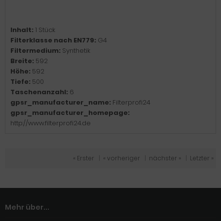
Inhalt:
1 Stück
Filterklasse nach EN779:
G4
Filtermedium:
Synthetik
Breite:
592
Höhe:
592
Tiefe:
500
Taschenanzahl:
6
gpsr_manufacturer_name:
Filterprofi24
gpsr_manufacturer_homepage:
http://www.filterprofi24.de
« Erster
|
« vorheriger
|
nächster »
|
Letzter »
Mehr über...