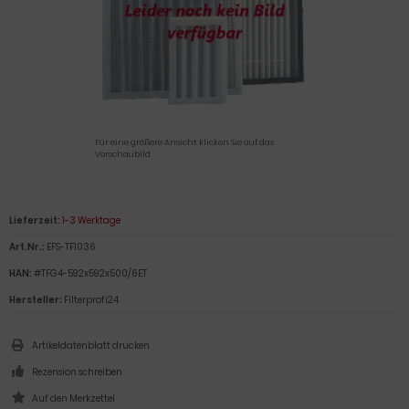
Für eine größere Ansicht klicken Sie auf das
Vorschaubild
Lieferzeit:
1-3 Werktage
Art.Nr.:
EFS-TF1036
HAN:
#TFG4-592x592x500/6ET
Hersteller:
Filterprofi24
Artikeldatenblatt drucken
Rezension schreiben