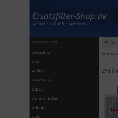
Kategorien
Kont
Aerauliqa
Startseit
Aerex
Z-Li
Airflow
AIRMASTER
ALDES
Alpha InnoTec
Atlantic
AWB