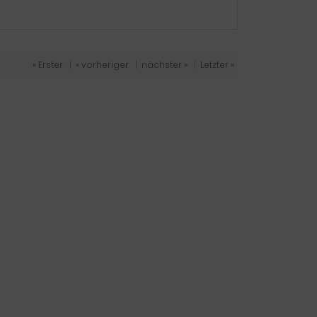
« Erster
|
« vorheriger
|
nächster »
|
Letzter »