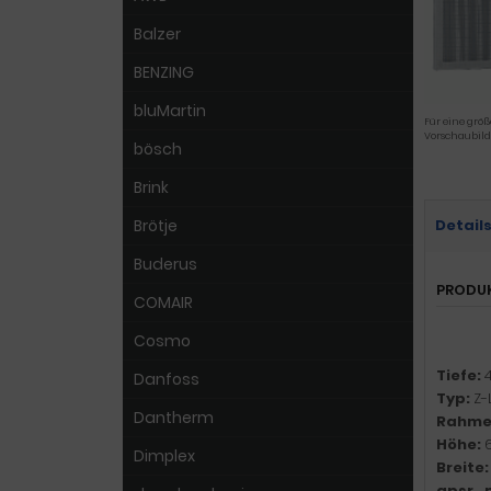
Balzer
BENZING
bluMartin
Für eine größ
Vorschaubild
bösch
Brink
Brötje
Detail
Buderus
PRODU
COMAIR
Cosmo
Tiefe:
Danfoss
Typ:
Z-
Dantherm
Rahme
Höhe:
Dimplex
Breite
gpsr_