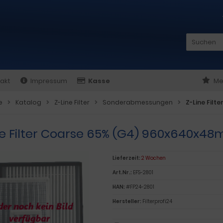
akt
Impressum
Kasse
Me
e
Katalog
Z-Line Filter
Sonderabmessungen
Z-Line Fil
ne Filter Coarse 65% (G4) 960x640x4
Lieferzeit:
2 Wochen
Art.Nr.:
EFS-2801
HAN:
#FP24-2801
Hersteller:
Filterprofi24