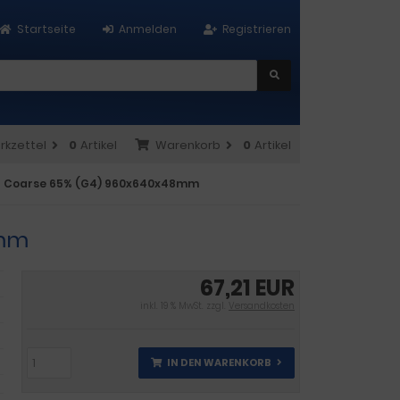
Startseite
Anmelden
Registrieren
rkzettel
0
Artikel
Warenkorb
0
Artikel
ter Coarse 65% (G4) 960x640x48mm
8mm
67,21 EUR
inkl. 19 % MwSt. zzgl.
Versandkosten
IN DEN WARENKORB