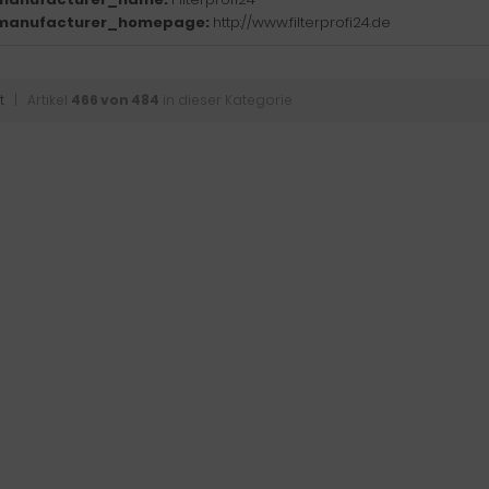
manufacturer_homepage:
http://www.filterprofi24.de
t
| Artikel
466 von 484
in dieser Kategorie