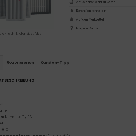
Artikeldatenblatt drucken
Rezension schreiben
Frage zu Artikel
ere Ansicht klicken Sie auf das
s
Rezensionen
Kunden-Tipp
KTBESCHREIBUNG
48
Line
n:
Kunststoff / PS
640
:
960
manufacturer_name:
Filterprofi24