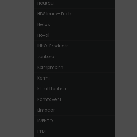
Hautau
HDS Innov-Tech
Helios
Hoval
INNO-Products
Junkers
Kampmann
Kermi
KL Lufttechnik
Komfovent
Limodor
liVENTO
LTM