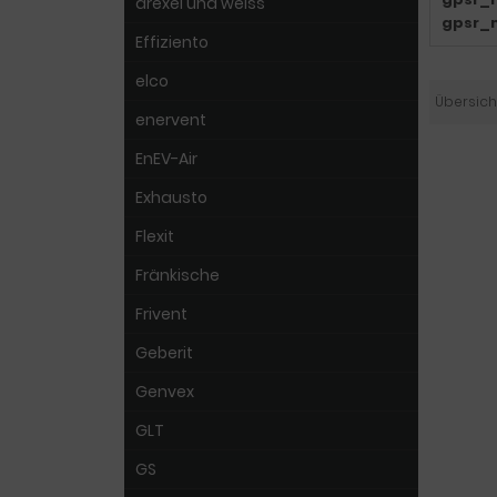
drexel und weiss
gpsr_
Effiziento
elco
Übersich
enervent
EnEV-Air
Exhausto
Flexit
Fränkische
Frivent
Geberit
Genvex
GLT
GS