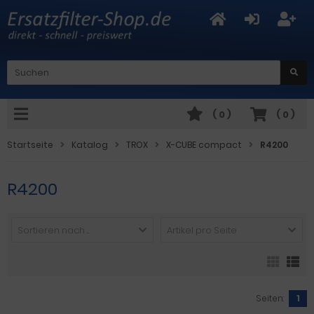
(
0
)
(
0
)
Startseite
Katalog
TROX
X-CUBE compact
R4200
R4200
Sortieren nach ...
Artikel pro Seite
Seiten:
1