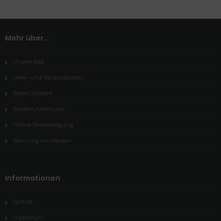
Mehr über...
Unsere AGB
Liefer- und Versandkosten
Widerrufsrecht
Wiederrufsformular
Online-Streitbeilegung
Nennung von Marken
Informationen
Kontakt
Impressum