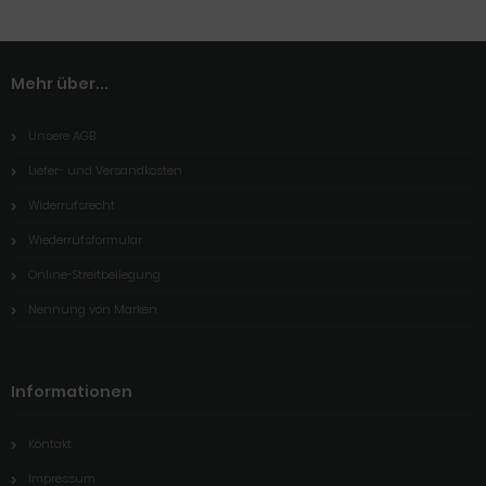
Mehr über...
Unsere AGB
Liefer- und Versandkosten
Widerrufsrecht
Wiederrufsformular
Online-Streitbeilegung
Nennung von Marken
Informationen
Kontakt
Impressum