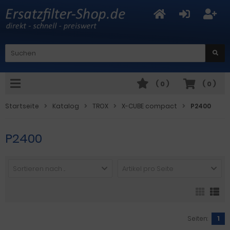
(
0
)
(
0
)
Startseite
Katalog
TROX
X-CUBE compact
P2400
P2400
Sortieren nach ...
Artikel pro Seite
Seiten:
1