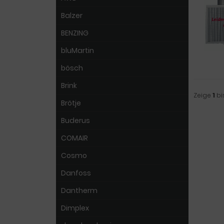
Balzer
BENZING
bluMartin
bösch
Brink
Zeige
1
bi
Brötje
Buderus
COMAIR
Cosmo
Danfoss
Dantherm
Dimplex