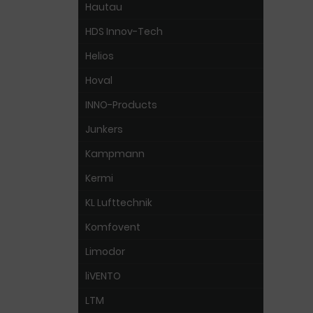
Hautau
HDS Innov-Tech
Helios
Hoval
INNO-Products
Junkers
Kampmann
Kermi
KL Lufttechnik
Komfovent
Limodor
liVENTO
LTM