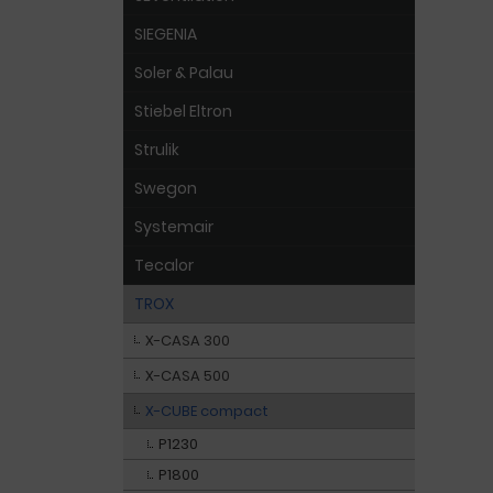
SIEGENIA
Soler & Palau
Stiebel Eltron
Strulik
Swegon
Systemair
Tecalor
TROX
X-CASA 300
X-CASA 500
X-CUBE compact
P1230
P1800