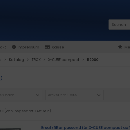
akt
Impressum
Kasse
Me
e
Katalog
TROX
X-CUBE compact
R2000
0
n nach ...
Artikel pro Seite
s
1
(von insgesamt
1
Artikeln)
Ersatzfilter passend für X-CUBE compact au