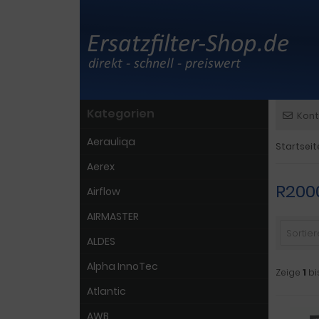
Kategorien
Kont
Aerauliqa
Startseit
Aerex
R200
Airflow
AIRMASTER
Sortiere
ALDES
Alpha InnoTec
Zeige
1
bi
Atlantic
AWB