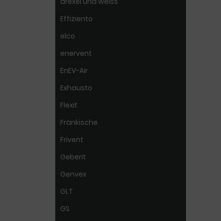
drexel und weiss
Effiziento
elco
enervent
EnEV-Air
Exhausto
Flexit
Fränkische
Frivent
Geberit
Genvex
GLT
GS