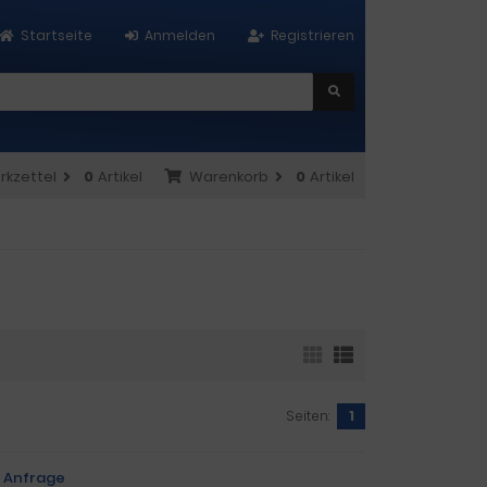
Startseite
Anmelden
Registrieren
rkzettel
0
Artikel
Warenkorb
0
Artikel
Seiten:
1
f Anfrage