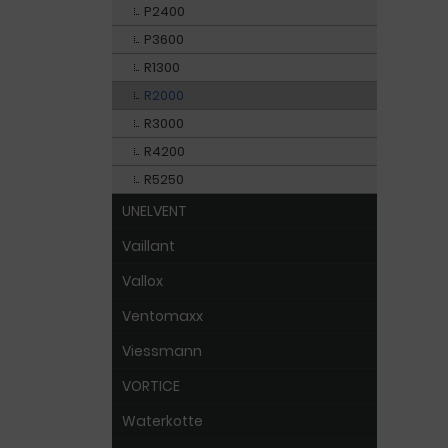
P2400
P3600
R1300
R2000
R3000
R4200
R5250
UNELVENT
Vaillant
Vallox
Ventomaxx
Viessmann
VORTICE
Waterkotte