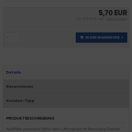
5,70 EUR
inkl. 19 % MwSt. zzgl.
Versandkosten
IN DEN WARENKORB
Details
Rezensionen
Kunden-Tipp
PRODUKTBESCHREIBUNG
Aluftfilter passend z.B.für das Lüftungsgerät Recovery Deluxe