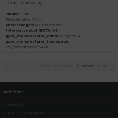
250 der Firma Schrag.
Inhalt:
1 Stück
Matchcodes:
C4250
Abmessungen:
460x250x20 mm
Filterklasse nach EN779:
G4
gpsr_manufacturer_name:
Filterprofi24
gpsr_manufacturer_homepage:
http://www.filterprofi24.de
« Erster
|
« vorheriger
|
nächster »
|
Letzter »
Mehr über...
Unsere AGB
Liefer- und Versandkosten