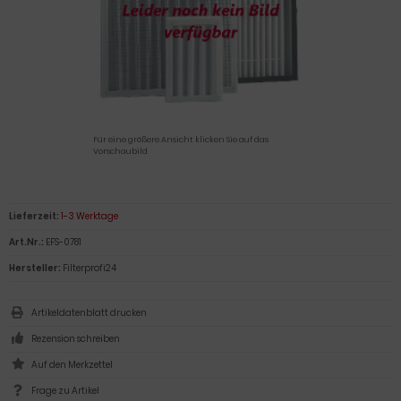
Für eine größere Ansicht klicken Sie auf das
Vorschaubild
Lieferzeit:
1-3 Werktage
Art.Nr.:
EFS-0781
Hersteller:
Filterprofi24
Artikeldatenblatt drucken
Rezension schreiben
Frage zu Artikel