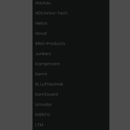
Hautau
HDS Innov-Tech
Helios
Hoval
INNO-Products
Junkers
Kampmann
Kermi
KL Lufttechnik
Komfovent
Limodor
liVENTO
LTM