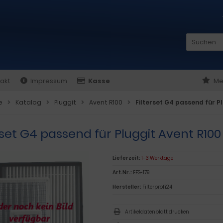
akt
Impressum
Kasse
Me
e
Katalog
Pluggit
Avent R100
Filterset G4 passend für P
rset G4 passend für Pluggit Avent R100
Lieferzeit:
1-3 Werktage
Art.Nr.:
EFS-179
Hersteller:
Filterprofi24
Artikeldatenblatt drucken