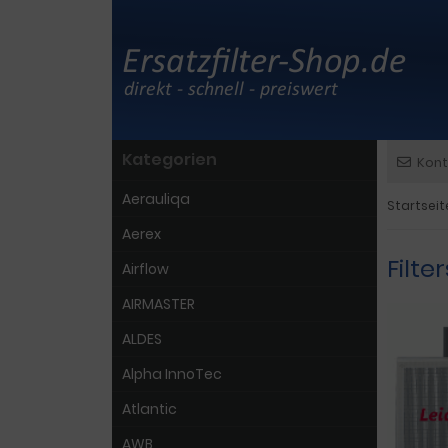
Kategorien
Kont
Aerauliqa
Startseit
Aerex
Filte
Airflow
AIRMASTER
ALDES
Alpha InnoTec
Atlantic
AWB