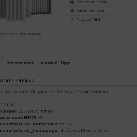
Rezension schreiben
Frage zu Artikel
ere Ansicht klicken Sie auf das
s
Rezensionen
Kunden-Tipp
KTBESCHREIBUNG
ilter passend für Pluggit Avent R 100 G4 225 x 148 x 48mm
2 Stück
sungen:
225 x 148 x 48mm
klasse nach EN779:
G4
manufacturer_name:
Filterprofi24
manufacturer_homepage:
http://www.filterprofi24.de