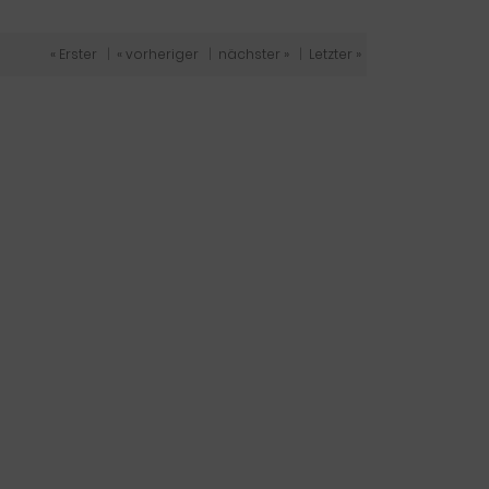
« Erster
|
« vorheriger
|
nächster »
|
Letzter »