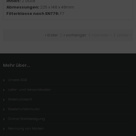
Inhalt:
2 Stück
Abmessungen:
225 x 148 x 48mm
Filterklasse nach EN779:
F7
« Erster
|
« vorheriger
|
nächster »
|
Letzter »
Mehr über...
Unsere AGB
Liefer- und Versandkosten
Widerrufsrecht
Wiederrufsformular
Online-Streitbeilegung
Nennung von Marken