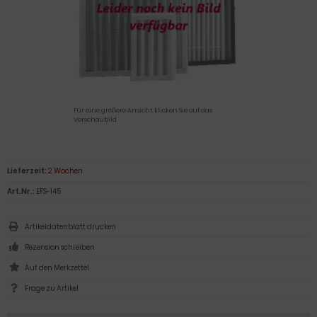
Für eine größere Ansicht klicken Sie auf das
Vorschaubild
Lieferzeit:
2 Wochen
Art.Nr.:
EFS-145
Artikeldatenblatt drucken
Rezension schreiben
Frage zu Artikel