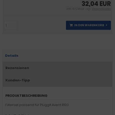
32,04 EUR
inkl. 19 % MwSt. zzgl.
Versandkosten
IN DEN WARENKORB
Details
Rezensionen
Kunden-Tipp
PRODUKTBESCHREIBUNG
Filterset passend für Pluggit Avent R100