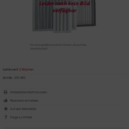
Für eine größere Ansicht klicken Sie auf das
Vorschaubild
Lieferzeit:
2 Wochen
Art.Nr.:
EFS-1810
Artikeldatenblatt drucken
Rezension schreiben
Frage zu Artikel