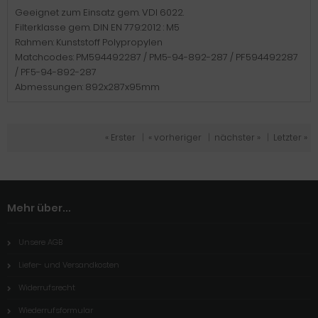
Geeignet zum Einsatz gem. VDI 6022.
Filterklasse gem. DIN EN 779:2012 : M5
Rahmen: Kunststoff Polypropylen
Matchcodes: PM594492287 / PM5-94-892-287 / PF594492287
/ PF5-94-892-287
Abmessungen: 892x287x95mm
« Erster
|
« vorheriger
|
nächster »
|
Letzter »
Mehr über...
Unsere AGB
Liefer- und Versandkosten
Widerrufsrecht
Wiederrufsformular