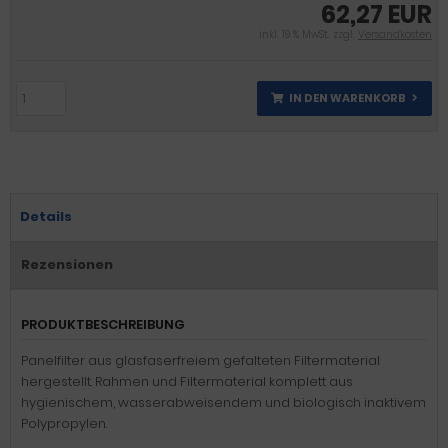
62,27 EUR
inkl. 19 % MwSt. zzgl.
Versandkosten
IN DEN WARENKORB
Details
Rezensionen
PRODUKTBESCHREIBUNG
Panelfilter aus glasfaserfreiem gefalteten Filtermaterial
hergestellt. Rahmen und Filtermaterial komplett aus
hygienischem, wasserabweisendem und biologisch inaktivem
Polypropylen.