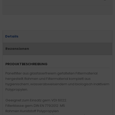
Details
Rezensionen
PRODUKTBESCHREIBUNG
Panelfilter aus glasfaserfreiem gefalteten Filtermaterial
hergestellt. Rahmen und Filtermaterial komplett aus
hygienischem, wasserabweisendem und biologisch inaktivem
Polypropylen.
Geeignet zum Einsatz gem. VDI 6022.
Filterklasse gem. DIN EN 779:2012 : M5
Rahmen: Kunststoff Polypropylen