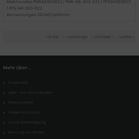
Matchcodes: PM594393622 / PM5-94-393-622 / PF594393622
/ PF5-94-393-622
Abmessungen: 393x622x95mm
« Erster
|
« vorheriger
|
nächster »
|
Letzter »
Mehr über...
Unsere AGB
Liefer- und Versandkosten
Widerrufsrecht
Wiederrufsformular
Online-Streitbeilegung
Nennung von Marken