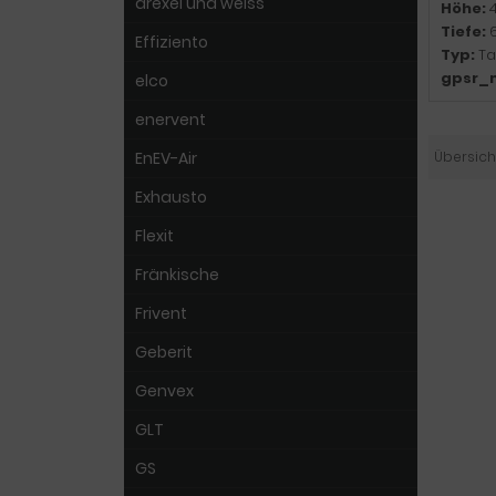
drexel und weiss
Höhe:
Tiefe:
Effiziento
Typ:
Ta
gpsr_
elco
enervent
EnEV-Air
Übersich
Exhausto
Flexit
Fränkische
Frivent
Geberit
Genvex
GLT
GS