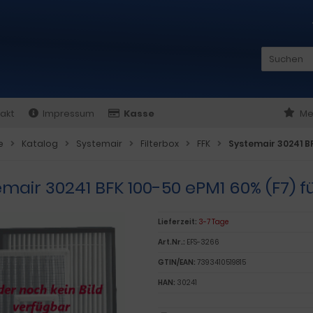
akt
Impressum
Kasse
Me
e
Katalog
Systemair
Filterbox
FFK
Systemair 30241 BF
mair 30241 BFK 100-50 ePM1 60% (F7) fü
Lieferzeit:
3-7 Tage
Art.Nr.:
EFS-3266
GTIN/EAN:
7393410519815
HAN:
30241