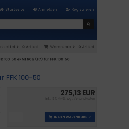
Startseite
Anmelden
Registrieren
rkzettel
0
Artikel
Warenkorb
0
Artikel
K 100-50 ePM1 60% (F7) für FFK 100-50
r FFK 100-50
275,13 EUR
inkl. 19 % MwSt. zzgl.
Versandkosten
IN DEN WARENKORB