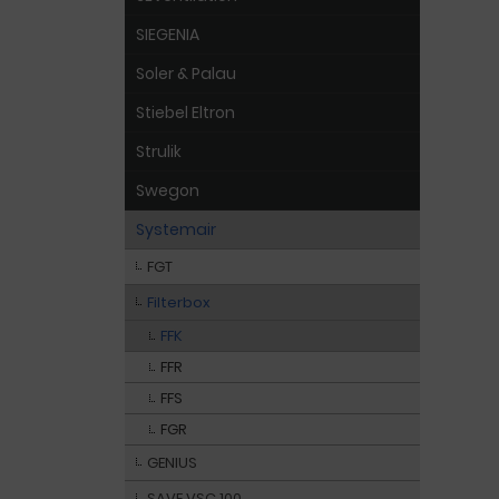
SIEGENIA
Soler & Palau
Stiebel Eltron
Strulik
Swegon
Systemair
FGT
Filterbox
FFK
FFR
FFS
FGR
GENIUS
SAVE VSC 100