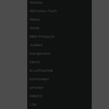
Hautau
HDS Innov-Tech
Helios
Hoval
INNO-Products
Junkers
Kampmann
Kermi
KL Lufttechnik
Komfovent
Limodor
liVENTO
LTM