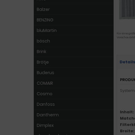
Balzer
BENZING
bluMartin
Für eine größ
Vorschaubild
bösch
Brink
Brötje
Detail
Buderus
PRODU
COMAIR
Systemai
Cosmo
Danfoss
Inhalt:
Dantherm
Match
Filter
Dimplex
Breite