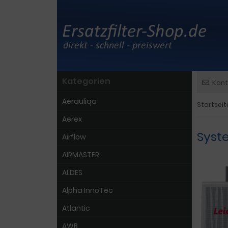
Kategorien
Kont
Aerauliqa
Startseit
Aerex
Syste
Airflow
AIRMASTER
ALDES
Alpha InnoTec
Atlantic
AWB