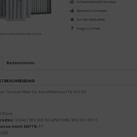
Artikeldatenblatt drucken
Rezension schreiben
Frage zu Artikel
ere Ansicht klicken Sie auf das
s
Rezensionen
KTBESCHREIBUNG
r Taschenfilter für Kanalfilterbox FFK 100-50.
1 Stück
codes:
30241 / BFK 100-50 ePM1 60% / BFK 100-50 F7
klasse nach EN779:
F7
:
985