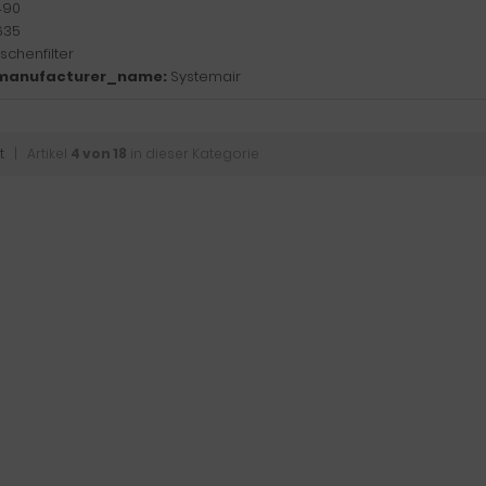
490
635
schenfilter
manufacturer_name:
Systemair
t
| Artikel
4 von 18
in dieser Kategorie