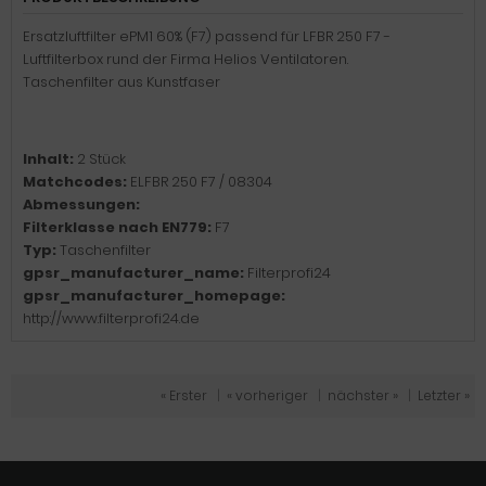
Ersatzluftfilter ePM1 60% (F7) passend für LFBR 250 F7 -
Luftfilterbox rund der Firma Helios Ventilatoren.
Taschenfilter aus Kunstfaser
Inhalt:
2 Stück
Matchcodes:
ELFBR 250 F7 / 08304
Abmessungen:
Filterklasse nach EN779:
F7
Typ:
Taschenfilter
gpsr_manufacturer_name:
Filterprofi24
gpsr_manufacturer_homepage:
http://www.filterprofi24.de
« Erster
|
« vorheriger
|
nächster »
|
Letzter »