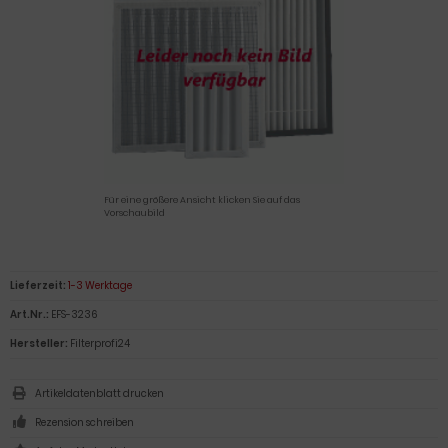
Für eine größere Ansicht klicken Sie auf das
Vorschaubild
Lieferzeit:
1-3 Werktage
Art.Nr.:
EFS-3236
Hersteller:
Filterprofi24
Artikeldatenblatt drucken
Rezension schreiben