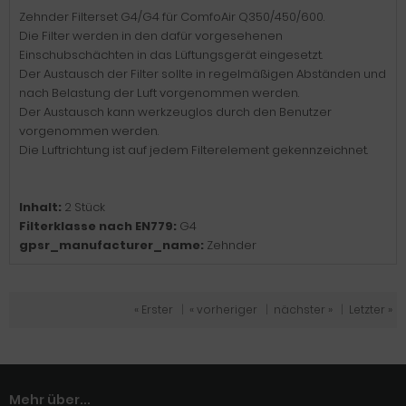
Zehnder Filterset G4/G4 für ComfoAir Q350/450/600.
Die Filter werden in den dafür vorgesehenen
Einschubschächten in das Lüftungsgerät eingesetzt.
Der Austausch der Filter sollte in regelmäßigen Abständen und
nach Belastung der Luft vorgenommen werden.
Der Austausch kann werkzeuglos durch den Benutzer
vorgenommen werden.
Die Luftrichtung ist auf jedem Filterelement gekennzeichnet.
Inhalt:
2 Stück
Filterklasse nach EN779:
G4
gpsr_manufacturer_name:
Zehnder
« Erster
|
« vorheriger
|
nächster »
|
Letzter »
Mehr über...