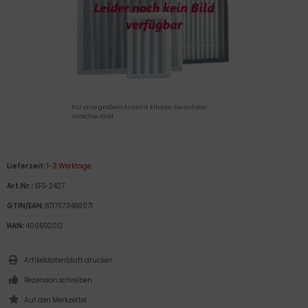
Für eine größere Ansicht klicken Sie auf das
Vorschaubild
Lieferzeit:
1-3 Werktage
Art.Nr.:
EFS-2427
GTIN/EAN:
8717573486071
HAN:
400502012
Artikeldatenblatt drucken
Rezension schreiben