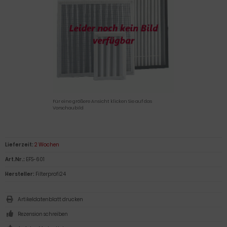
Für eine größere Ansicht klicken Sie auf das
Vorschaubild
Lieferzeit:
2 Wochen
Art.Nr.:
EFS-601
Hersteller:
Filterprofi24
Artikeldatenblatt drucken
Rezension schreiben