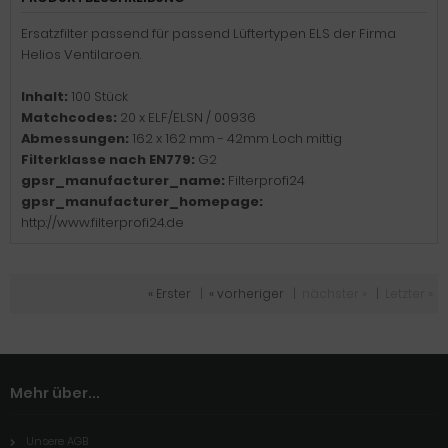
Ersatzfilter passend für passend Lüftertypen ELS der Firma
Helios Ventilaroen.
Inhalt:
100 Stück
Matchcodes:
20 x ELF/ELSN / 00936
Abmessungen:
162 x 162 mm - 42mm Loch mittig
Filterklasse nach EN779:
G2
gpsr_manufacturer_name:
Filterprofi24
gpsr_manufacturer_homepage:
http://www.filterprofi24.de
« Erster
|
« vorheriger
|
nächster »
|
Letzter »
Mehr über...
Unsere AGB