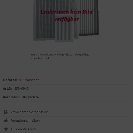
Für eine größere Ansicht klicken Sie auf das
Vorschaubild
Lieferzeit:
1-3 Werktage
Art.Nr.:
EFS-0943
Hersteller:
Filterprofi24
Artikeldatenblatt drucken
Rezension schreiben