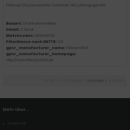
Filterset G3 passend für ComfoAir 140 Lüftungsgeräte.
Bauart:
Drahtrahmenfilter
Inhalt:
2 Stück
Matchcodes:
006040130
Filterklasse nach EN779:
G3
gpsr_manufacturer_name:
Filterprofi24
gpsr_manufacturer_homepage:
http://www.filterprofi24.de
« Erster
|
« vorheriger
|
nächster »
|
Letzter »
Mehr über...
Unsere AGB