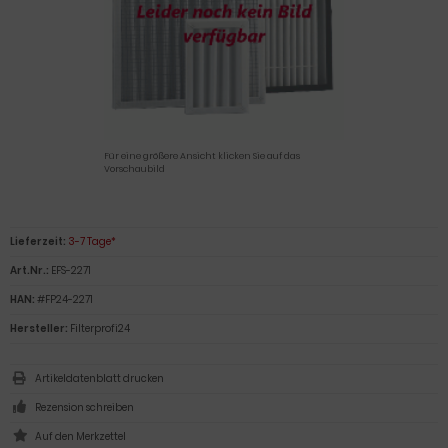
Für eine größere Ansicht klicken Sie auf das
Vorschaubild
Lieferzeit:
3-7 Tage*
Art.Nr.:
EFS-2271
HAN:
#FP24-2271
Hersteller:
Filterprofi24
Artikeldatenblatt drucken
Rezension schreiben