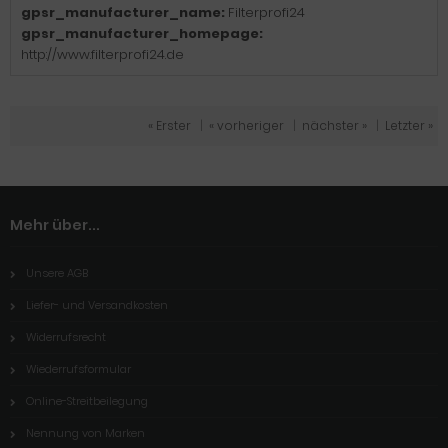
gpsr_manufacturer_name:
Filterprofi24
gpsr_manufacturer_homepage:
http://www.filterprofi24.de
« Erster
|
« vorheriger
|
nächster »
|
Letzter »
Mehr über...
Unsere AGB
Liefer- und Versandkosten
Widerrufsrecht
Wiederrufsformular
Online-Streitbeilegung
Nennung von Marken