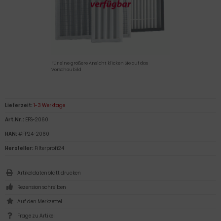
Für eine größere Ansicht klicken Sie auf das
Vorschaubild
Lieferzeit:
1-3 Werktage
Art.Nr.:
EFS-2060
HAN:
#FP24-2060
Hersteller:
Filterprofi24
Artikeldatenblatt drucken
Rezension schreiben
Frage zu Artikel