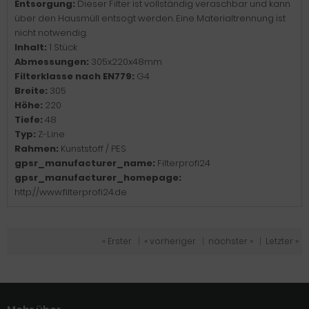
Entsorgung:
Dieser Filter ist vollständig veraschbar und kann
über den Hausmüll entsogt werden. Eine Materialtrennung ist
nicht notwendig.
Inhalt:
1 Stück
Abmessungen:
305x220x48mm
Filterklasse nach EN779:
G4
Breite:
305
Höhe:
220
Tiefe:
48
Typ:
Z-Line
Rahmen:
Kunststoff / PES
gpsr_manufacturer_name:
Filterprofi24
gpsr_manufacturer_homepage:
http://www.filterprofi24.de
« Erster
|
« vorheriger
|
nächster »
|
Letzter »