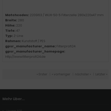
Matchcodes:
220963 / WUX-50-5 Filterzelle 280x220x47 mm
Breite:
280
Höhe:
220
Tiefe:
47
Typ:
Z-Line
Rahmen:
Kunststoff / PES
gpsr_manufacturer_name:
Filterprofi24
gpsr_manufacturer_homepage:
http://www.filterprofi24.de
« Erster
|
« vorheriger
|
nächster »
|
Letzter »
Mehr über...
Unsere AGB