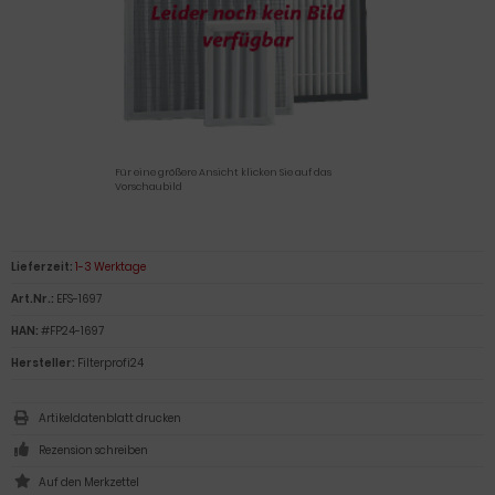
Für eine größere Ansicht klicken Sie auf das
Vorschaubild
Lieferzeit:
1-3 Werktage
Art.Nr.:
EFS-1697
HAN:
#FP24-1697
Hersteller:
Filterprofi24
Artikeldatenblatt drucken
Rezension schreiben