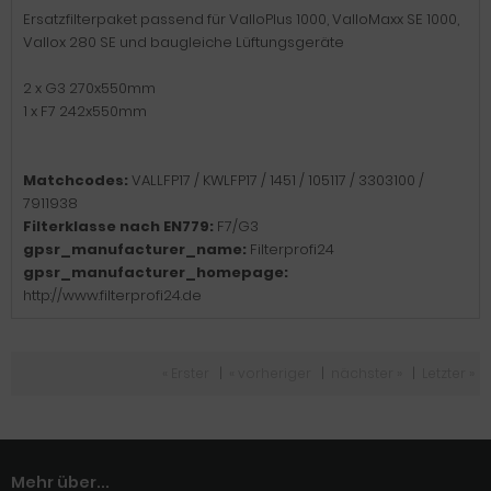
Ersatzfilterpaket passend für ValloPlus 1000, ValloMaxx SE 1000,
Vallox 280 SE und baugleiche Lüftungsgeräte
2 x G3 270x550mm
1 x F7 242x550mm
Matchcodes:
VALLFP17 / KWLFP17 / 1451 / 105117 / 3303100 /
7911938
Filterklasse nach EN779:
F7/G3
gpsr_manufacturer_name:
Filterprofi24
gpsr_manufacturer_homepage:
http://www.filterprofi24.de
« Erster
|
« vorheriger
|
nächster »
|
Letzter »
Mehr über...