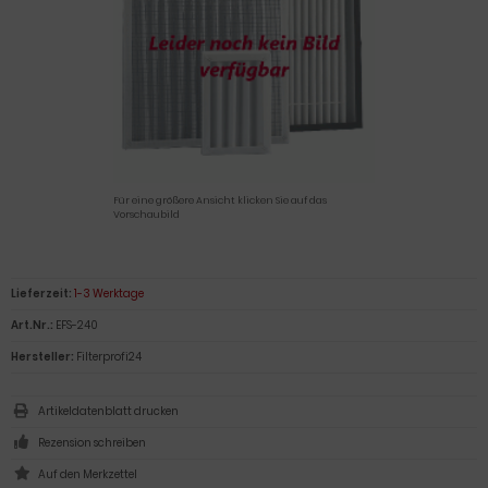
Für eine größere Ansicht klicken Sie auf das
Vorschaubild
Lieferzeit:
1-3 Werktage
Art.Nr.:
EFS-240
Hersteller:
Filterprofi24
Artikeldatenblatt drucken
Rezension schreiben