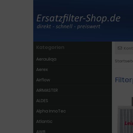
Kategorien
Kont
Aerauliqa
Startseit
Aerex
Filte
Airflow
AIRMASTER
ALDES
Alpha InnoTec
Atlantic
AWB