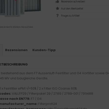
Rezension schreiben
Frage zu Artikel
ere Ansicht klicken Sie auf das
s
Rezensionen
Kunden-Tipp
KTBESCHREIBUNG
et bestehend aus dem F7 Aussenluft-Feinfilter und G4 Vorfilter sowie G4
245 MV und baugleiche Geräte..
1 x Feinfilter ePM1 >/=50% / 2 x Filter ISO Coarse 60%
codes:
VALLFP29 / Filterpaket 29 / 2789 / 2789-001 / 7911488
klasse nach EN779:
F7 / G4
manufacturer_name:
Filterprofi24
manufacturer_homepage:
http://www.filterprofi24.de