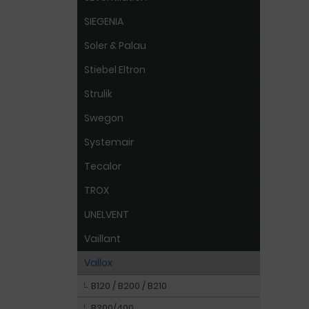
SIEGENIA
Soler & Palau
Stiebel Eltron
Strulik
Swegon
Systemair
Tecalor
TROX
UNELVENT
Vaillant
Vallox
B120 / B200 / B210
B300/400