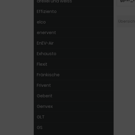
drexel und weiss
Effiziento
Übersich
elco
enervent
EnEV-Air
Exhausto
Flexit
Fränkische
Frivent
Geberit
Genvex
GLT
GS