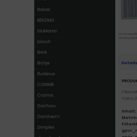
Balzer
BENZING
bluMartin
Für eine größ
Vorschaubild
bösch
Brink
Brötje
Detail
Buderus
PRODU
COMAIR
Filters
Cosmo
Vallox 
Danfoss
Inhalt:
Dantherm
Match
Filter
Dimplex
gpsr_
gpsr_