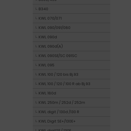
B340
KWL 070/071
KWL 090/091/080
KWL 090d
KWL 090d(A)
KWL 090SE/SC 091SC
KWL 095
KWL 100 / 120 bis Bj.93
KWL 100 / 120 / 100 R ab Bj.93
KWL 180d
KWL 250m / 252d / 252m
KWL digit / 130d /130 R
KWL Digit SE+/130E+
KWL digitSE / 130E