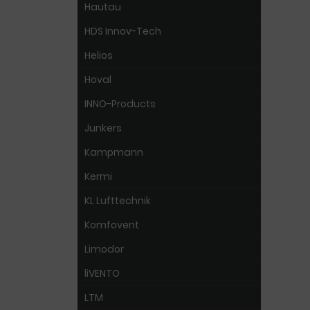
Hautau
HDS Innov-Tech
Helios
Hoval
INNO-Products
Junkers
Kampmann
Kermi
KL Lufttechnik
Komfovent
Limodor
liVENTO
LTM