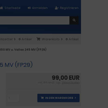
Startseite
Anmelden
Registrieren
rkzettel
0
Artikel
Warenkorb
0
Artikel
 850 MV u. Vallox 245 MV (FP29)
45 MV (FP29)
99,00 EUR
inkl. 19 % MwSt. zzgl.
Versandkosten
IN DEN WARENKORB