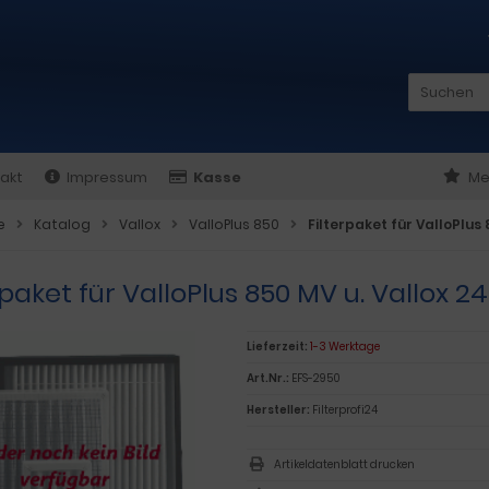
akt
Impressum
Kasse
Me
e
Katalog
Vallox
ValloPlus 850
Filterpaket für ValloPlus
rpaket für ValloPlus 850 MV u. Vallox 2
Lieferzeit:
1-3 Werktage
Art.Nr.:
EFS-2950
Hersteller:
Filterprofi24
Artikeldatenblatt drucken