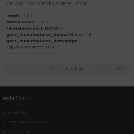
400 und HR 400 M und baugleiche Geräte.
Inhalt:
1 Stück
Matchcodes:
22323
Filterklasse nach EN779:
F7
gpsr_manufacturer_name:
Filterprofi24
gpsr_manufacturer_homepage:
http://www.filterprofi24.de
« Erster
|
« vorheriger
|
nächster »
|
Letzter »
Mehr über...
Unsere AGB
Liefer- und Versandkosten
Widerrufsrecht