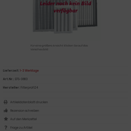
Für eine größere Ansicht klicken Sie auf das
Vorschaubild
Lieferzeit:
1-3 Werktage
Art.Nr.:
EFS-0883
Hersteller:
Filterprofi24
Artikeldatenblatt drucken
Rezension schreiben
Frage zu Artikel