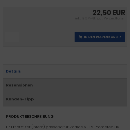
22,50 EUR
inkl. 19 % MwSt. zzgl.
Versandkosten
IN DEN WARENKORB
Details
Rezensionen
Kunden-Tipp
PRODUKTBESCHREIBUNG
F7 Ersatzfilter (intern) passend für Vortice VORT Prometeo HR