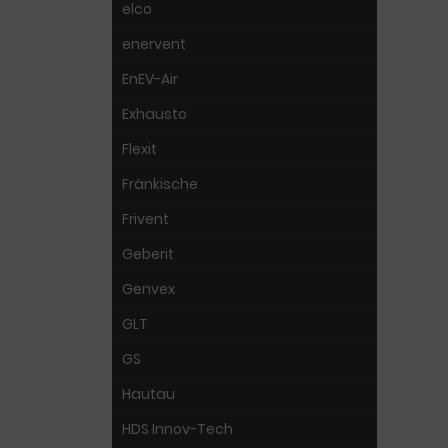
elco
enervent
EnEV-Air
Exhausto
Flexit
Fränkische
Frivent
Geberit
Genvex
GLT
GS
Hautau
HDS Innov-Tech