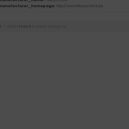
manufacturer_homepage:
http://www.filterprofi24.de
t
| Artikel
1 von 2
in dieser Kategorie