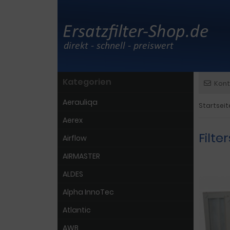
Kategorien
Kont
Aerauliqa
Startseit
Aerex
Filte
Airflow
AIRMASTER
ALDES
Alpha InnoTec
Atlantic
AWB