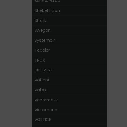
Soler & Palau
Stiebel Eltron
Strulik
Swegon
Systemair
Tecalor
TROX
UNELVENT
Vaillant
Vallox
Ventomaxx
Viessmann
VORTICE