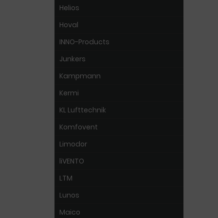
Helios
Hoval
INNO-Products
Junkers
Kampmann
Kermi
KL Lufttechnik
Komfovent
Limodor
liVENTO
LTM
Lunos
Maico