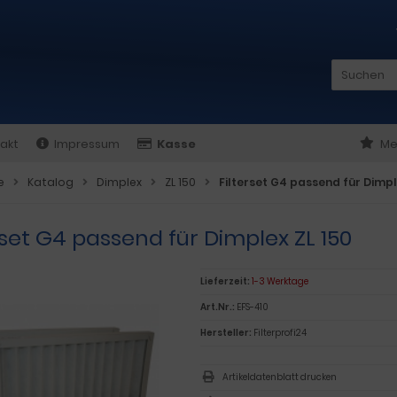
akt
Impressum
Kasse
Me
e
Katalog
Dimplex
ZL 150
Filterset G4 passend für Dimpl
rset G4 passend für Dimplex ZL 150
Lieferzeit:
1-3 Werktage
Art.Nr.:
EFS-410
Hersteller:
Filterprofi24
Artikeldatenblatt drucken