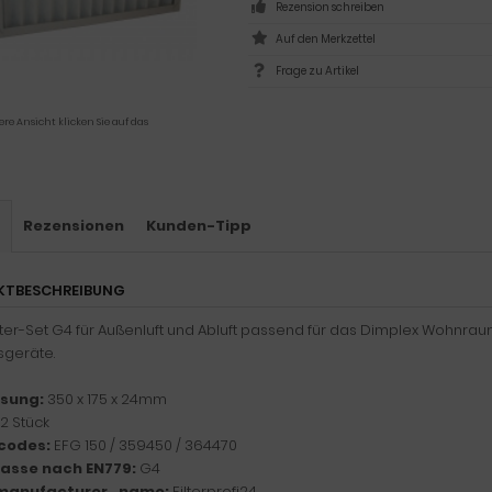
Rezension schreiben
Frage zu Artikel
ere Ansicht klicken Sie auf das
s
Rezensionen
Kunden-Tipp
KTBESCHREIBUNG
ilter-Set G4 für Außenluft und Abluft passend für das Dimplex Wohnra
sgeräte.
sung:
350 x 175 x 24mm
2 Stück
codes:
EFG 150 / 359450 / 364470
klasse nach EN779:
G4
manufacturer_name:
Filterprofi24