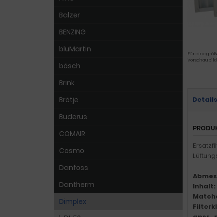
Balzer
BENZING
bluMartin
Für eine größ
Vorschaubild
bösch
Brink
Brötje
Detail
Buderus
PRODU
COMAIR
Ersatzf
Cosmo
Lüftung
Danfoss
Abmes
Dantherm
Inhalt:
Match
Dimplex
Filter
gpsr_