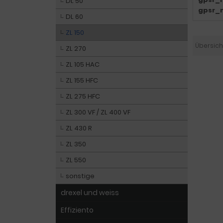
DL 50
gpsr_
DL 60
ZL 150
Übersich
ZL 270
ZL 105 HAC
ZL 155 HFC
ZL 275 HFC
ZL 300 VF / ZL 400 VF
ZL 430 R
ZL 350
ZL 550
sonstige
drexel und weiss
Effiziento