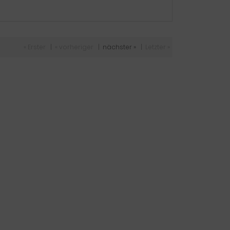
« Erster
|
« vorheriger
|
nächster »
|
Letzter »