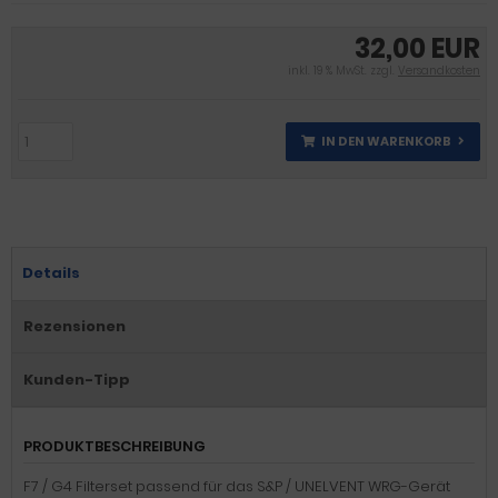
32,00 EUR
inkl. 19 % MwSt. zzgl.
Versandkosten
IN DEN WARENKORB
Details
Rezensionen
Kunden-Tipp
PRODUKTBESCHREIBUNG
F7 / G4 Filterset passend für das S&P / UNELVENT WRG-Gerät