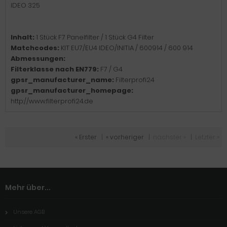
IDEO 325
Inhalt:
1 Stück F7 Panelfilter / 1 Stück G4 Filter
Matchcodes:
KIT EU7/EU4 IDEO/INITIA / 600914 / 600 914
Abmessungen:
Filterklasse nach EN779:
F7 / G4
gpsr_manufacturer_name:
Filterprofi24
gpsr_manufacturer_homepage:
http://www.filterprofi24.de
« Erster
|
« vorheriger
|
nächster »
|
Letzter »
Mehr über...
Unsere AGB