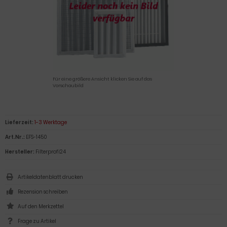
Für eine größere Ansicht klicken Sie auf das
Vorschaubild
Lieferzeit:
1-3 Werktage
Art.Nr.:
EFS-1450
Hersteller:
Filterprofi24
Artikeldatenblatt drucken
Rezension schreiben
Frage zu Artikel