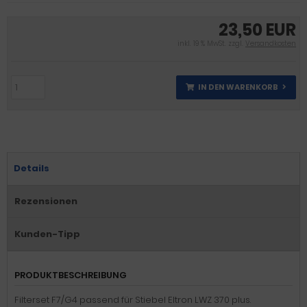
23,50 EUR
inkl. 19 % MwSt. zzgl.
Versandkosten
IN DEN WARENKORB
Details
Rezensionen
Kunden-Tipp
PRODUKTBESCHREIBUNG
Filterset F7/G4 passend für Stiebel Eltron LWZ 370 plus.