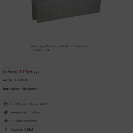
Für eine größere Ansicht klicken Sie auf das
Vorschaubild
Lieferzeit:
1-3 Werktage
Art.Nr.:
EFS-0316
Hersteller:
Filterprofi24
Artikeldatenblatt drucken
Rezension schreiben
Frage zu Artikel