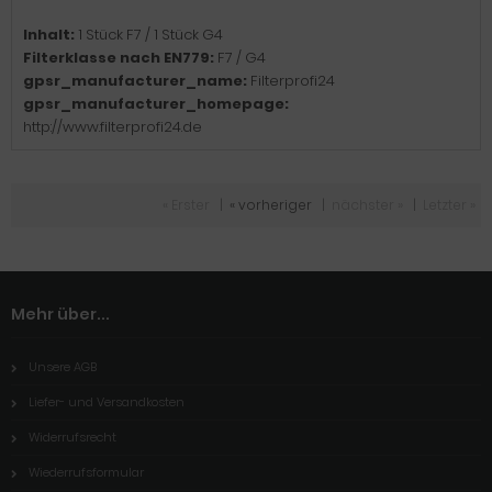
Inhalt:
1 Stück F7 / 1 Stück G4
Filterklasse nach EN779:
F7 / G4
gpsr_manufacturer_name:
Filterprofi24
gpsr_manufacturer_homepage:
http://www.filterprofi24.de
« Erster
|
« vorheriger
|
nächster »
|
Letzter »
Mehr über...
Unsere AGB
Liefer- und Versandkosten
Widerrufsrecht
Wiederrufsformular