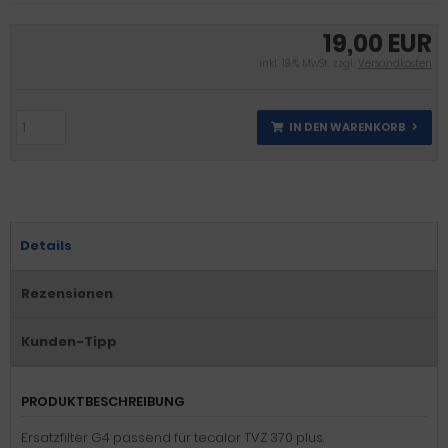
19,00 EUR
inkl. 19 % MwSt. zzgl.
Versandkosten
IN DEN WARENKORB
Details
Rezensionen
Kunden-Tipp
PRODUKTBESCHREIBUNG
Ersatzfilter G4 passend für tecalor TVZ 370 plus.