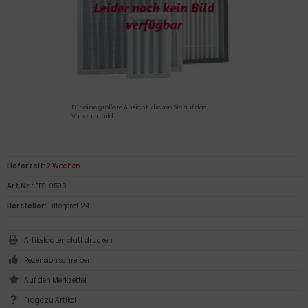
Für eine größere Ansicht klicken Sie auf das
Vorschaubild
Lieferzeit:
2 Wochen
Art.Nr.:
EFS-0593
Hersteller:
Filterprofi24
Artikeldatenblatt drucken
Rezension schreiben
Frage zu Artikel