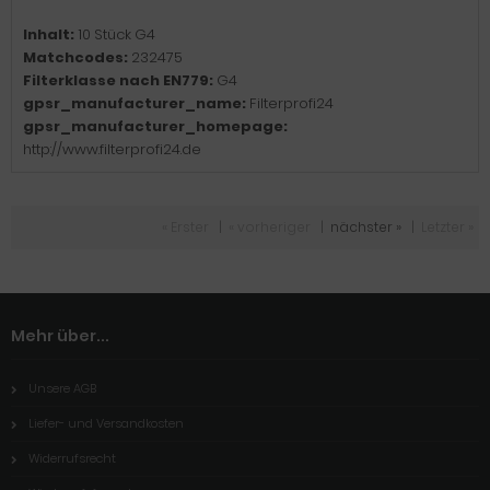
Inhalt:
10 Stück G4
Matchcodes:
232475
Filterklasse nach EN779:
G4
gpsr_manufacturer_name:
Filterprofi24
gpsr_manufacturer_homepage:
http://www.filterprofi24.de
« Erster
|
« vorheriger
|
nächster »
|
Letzter »
Mehr über...
Unsere AGB
Liefer- und Versandkosten
Widerrufsrecht