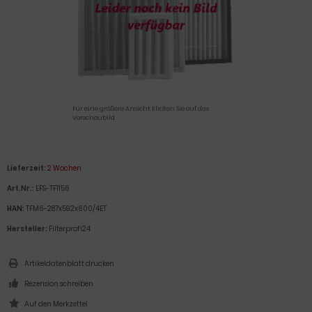
Für eine größere Ansicht klicken Sie auf das
Vorschaubild
Lieferzeit:
2 Wochen
Art.Nr.:
EFS-TF1156
HAN:
TFM6-287x592x600/4ET
Hersteller:
Filterprofi24
Artikeldatenblatt drucken
Rezension schreiben