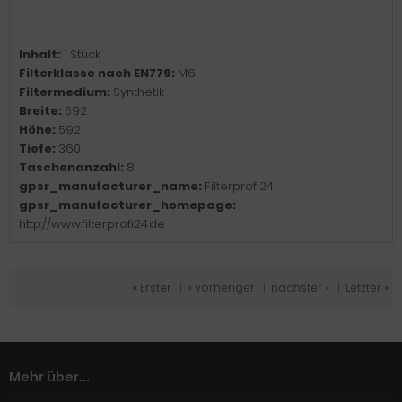
Inhalt:
1 Stück
Filterklasse nach EN779:
M6
Filtermedium:
Synthetik
Breite:
592
Höhe:
592
Tiefe:
360
Taschenanzahl:
8
gpsr_manufacturer_name:
Filterprofi24
gpsr_manufacturer_homepage:
http://www.filterprofi24.de
« Erster
|
« vorheriger
|
nächster »
|
Letzter »
Mehr über...