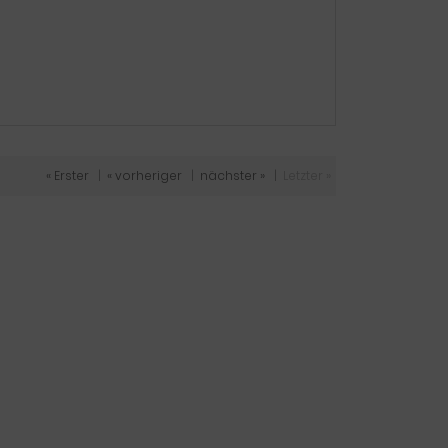
« Erster
|
« vorheriger
|
nächster »
|
Letzter »