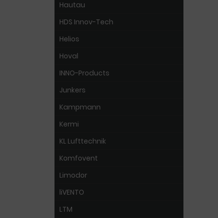
Hautau
HDS Innov-Tech
Helios
Hoval
INNO-Products
Junkers
Kampmann
Kermi
KL Lufttechnik
Komfovent
Limodor
liVENTO
LTM