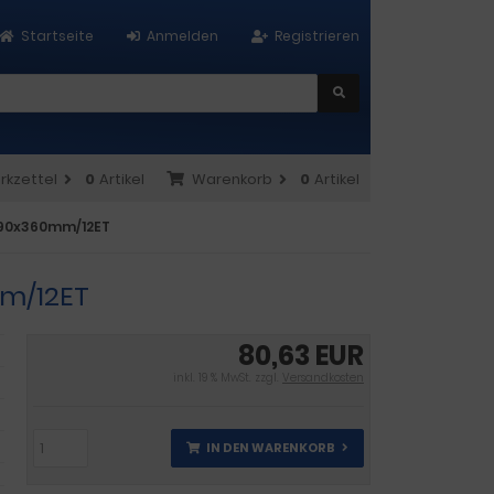
Startseite
Anmelden
Registrieren
rkzettel
0
Artikel
Warenkorb
0
Artikel
x490x360mm/12ET
mm/12ET
80,63 EUR
inkl. 19 % MwSt. zzgl.
Versandkosten
IN DEN WARENKORB