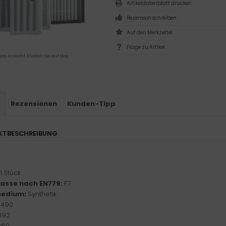
Artikeldatenblatt drucken
Rezension schreiben
Frage zu Artikel
ere Ansicht klicken Sie auf das
s
Rezensionen
Kunden-Tipp
KTBESCHREIBUNG
1 Stück
klasse nach EN779:
F7
medium:
Synthetik
:
490
892
360