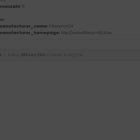
enanzahl:
6
n:
manufacturer_name:
Filterprofi24
manufacturer_homepage:
http://www.filterprofi24.de
t
| Artikel
259 von 260
in dieser Kategorie