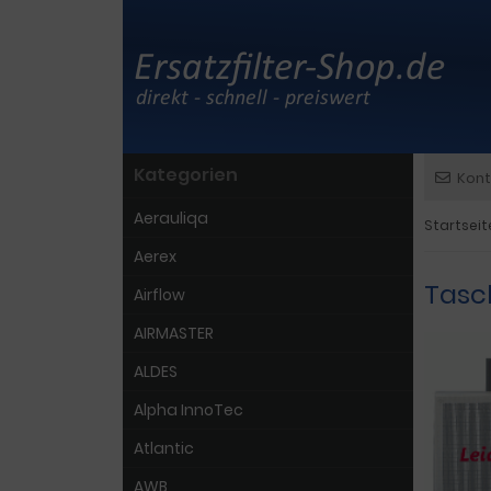
Kategorien
Kont
Aerauliqa
Startseit
Aerex
Tasc
Airflow
AIRMASTER
ALDES
Alpha InnoTec
Atlantic
AWB