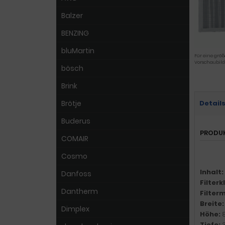
Balzer
BENZING
bluMartin
Für eine größ
Vorschaubild
bösch
Brink
Brötje
Detail
Buderus
PRODU
COMAIR
Cosmo
Inhalt:
Danfoss
Filter
Dantherm
Filter
Breite
Dimplex
Höhe:
Tiefe: