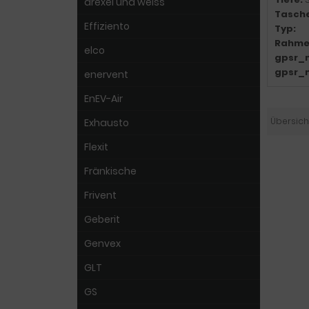
drexel und weiss
Tasch
Effiziento
Typ:
Rahme
elco
gpsr_
gpsr_
enervent
EnEV-Air
Übersich
Exhausto
Flexit
Fränkische
Frivent
Geberit
Genvex
GLT
GS