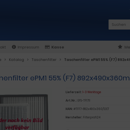
akt
Impressum
Kasse
Me
e
Katalog
Taschenfilter
Taschenfilter ePM1 55% (F7) 892
henfilter ePM1 55% (F7) 892x490x360
Lieferzeit:
1-3 Werktage
Art.Nr.:
EFS-TF1711
HAN:
#TFF7-892x490x360/12ET
Hersteller:
Filterprofi24