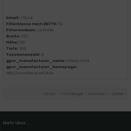
Inhalt:
1 Stück
Filterklasse nach EN779:
F9
Filtermedium:
Synthetik
Breite:
592
Höhe:
287
Tiefe:
360
Taschenanzahl:
8
gpsr_manufacturer_name:
Filterprofi24
gpsr_manufacturer_homepage:
http://www.filterprofi24.de
« Erster
|
« vorheriger
|
nächster »
|
Letzter »
Mehr über...