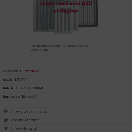
Für eine größere Ansicht klicken Sie auf das
Vorschaubild
Lieferzeit:
1-3 Werktage
Art.Nr.:
EFS-TF1141
HAN:
#TFF9-592x287x360/8ET
Hersteller:
Filterprofi24
Artikeldatenblatt drucken
Rezension schreiben