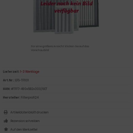
Für eine größere Ansicht klicken Sie auf das
Vorschaubild
Lieferzeit:
1-3 Werktage
Art.Nr.:
EFS-TF1101
HAN:
#TFF7-490x592x300/6ET
Hersteller:
Filterprofi24
Artikeldatenblatt drucken
Rezension schreiben