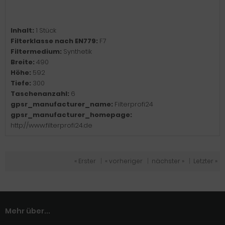
Inhalt:
1 Stück
Filterklasse nach EN779:
F7
Filtermedium:
Synthetik
Breite:
490
Höhe:
592
Tiefe:
300
Taschenanzahl:
6
gpsr_manufacturer_name:
Filterprofi24
gpsr_manufacturer_homepage:
http://www.filterprofi24.de
« Erster
|
« vorheriger
|
nächster »
|
Letzter »
Mehr über...