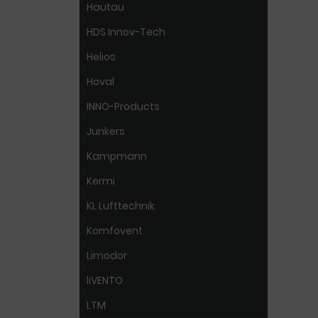
Hautau
HDS Innov-Tech
Helios
Hoval
INNO-Products
Junkers
Kampmann
Kermi
KL Lufttechnik
Komfovent
Limodor
liVENTO
LTM