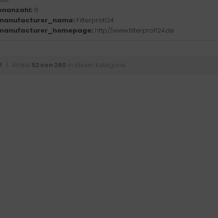
enanzahl:
6
manufacturer_name:
Filterprofi24
manufacturer_homepage:
http://www.filterprofi24.de
t
| Artikel
52 von 260
in dieser Kategorie