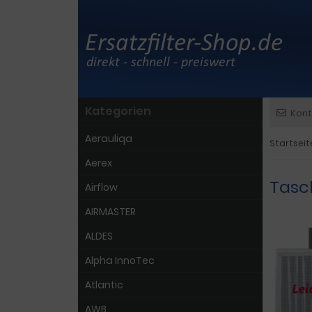
Kategorien
Kont
Aerauliqa
Startseit
Aerex
Tasc
Airflow
AIRMASTER
ALDES
Alpha InnoTec
Atlantic
AWB