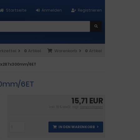
Startseite
Anmelden
Registrieren
rkzettel
0
Artikel
Warenkorb
0
Artikel
92x287x300mm/6ET
300mm/6ET
15,71 EUR
inkl. 19 % MwSt. zzgl.
Versandkosten
IN DEN WARENKORB