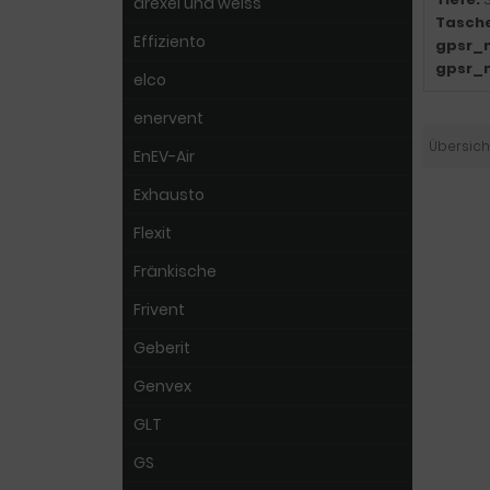
drexel und weiss
Tasch
Effiziento
gpsr_
gpsr_
elco
enervent
Übersich
EnEV-Air
Exhausto
Flexit
Fränkische
Frivent
Geberit
Genvex
GLT
GS