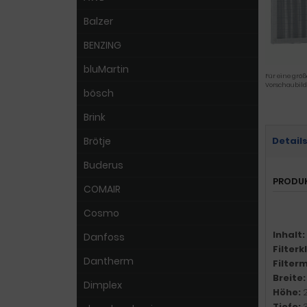
Balzer
BENZING
bluMartin
Für eine größ
Vorschaubild
bösch
Brink
Brötje
Detail
Buderus
PRODU
COMAIR
Cosmo
Inhalt:
Danfoss
Filter
Dantherm
Filter
Breite
Dimplex
Höhe:
Tiefe: