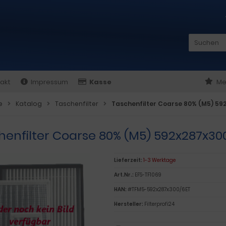
akt
Impressum
Kasse
Me
e
Katalog
Taschenfilter
Taschenfilter Coarse 80% (M5) 5
henfilter Coarse 80% (M5) 592x287x
Lieferzeit:
1-3 Werktage
Art.Nr.:
EFS-TF1069
HAN:
#TFM5-592x287x300/6ET
Hersteller:
Filterprofi24