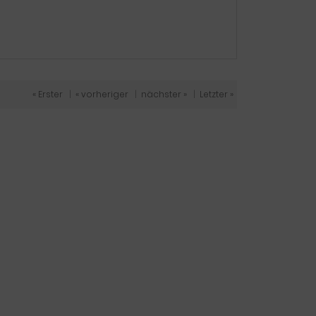
« Erster
|
« vorheriger
|
nächster »
|
Letzter »