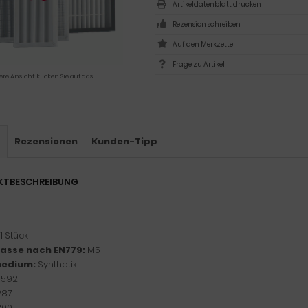
Artikeldatenblatt drucken
Rezension schreiben
Frage zu Artikel
ere Ansicht klicken Sie auf das
s
Rezensionen
Kunden-Tipp
KTBESCHREIBUNG
1 Stück
klasse nach EN779:
M5
medium:
Synthetik
:
592
287
300