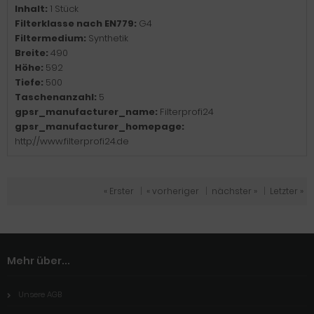
Inhalt:
1 Stück
Filterklasse nach EN779:
G4
Filtermedium:
Synthetik
Breite:
490
Höhe:
592
Tiefe:
500
Taschenanzahl:
5
gpsr_manufacturer_name:
Filterprofi24
gpsr_manufacturer_homepage:
http://www.filterprofi24.de
« Erster
|
« vorheriger
|
nächster »
|
Letzter »
Mehr über...
Unsere AGB