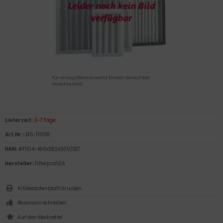
Für eine größere Ansicht klicken Sie auf das
Vorschaubild
Lieferzeit:
3-7 Tage
Art.Nr.:
EFS-TF1018
HAN:
#TFG4-490x592x500/5ET
Hersteller:
Filterprofi24
Artikeldatenblatt drucken
Rezension schreiben