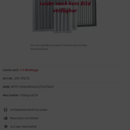
Für eine größere Ansicht klicken Sie auf das
Vorschaubild
Lieferzeit:
1-3 Werktage
Art.Nr.:
EFS-TF1270
HAN:
#TFF7-995x495x500/10ET/M20
Hersteller:
Filterprofi24
Artikeldatenblatt drucken
Rezension schreiben