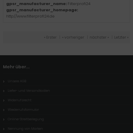
gpsr_manufacturer_name:
Filterprofi24
gpsr_manufacturer_homepage:
http://www.filterprofi24.de
« Erster
|
« vorheriger
|
nächster »
|
Letzter »
Mehr über...
Unsere AGB
Liefer- und Versandkosten
Widerrufsrecht
Wiederrufsformular
Online-Streitbeilegung
Nennung von Marken