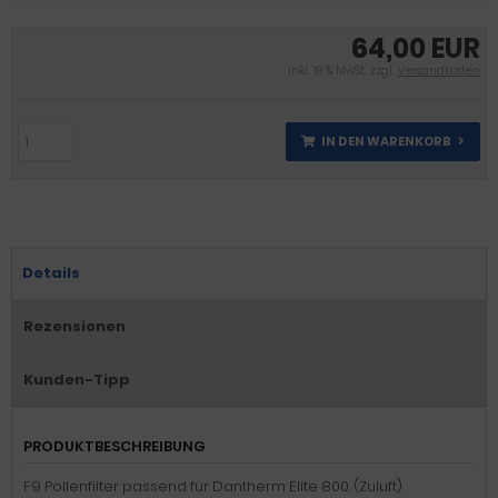
64,00 EUR
inkl. 19 % MwSt. zzgl.
Versandkosten
IN DEN WARENKORB
Details
Rezensionen
Kunden-Tipp
PRODUKTBESCHREIBUNG
F9 Pollenfilter passend für Dantherm Elite 800. (Zuluft)