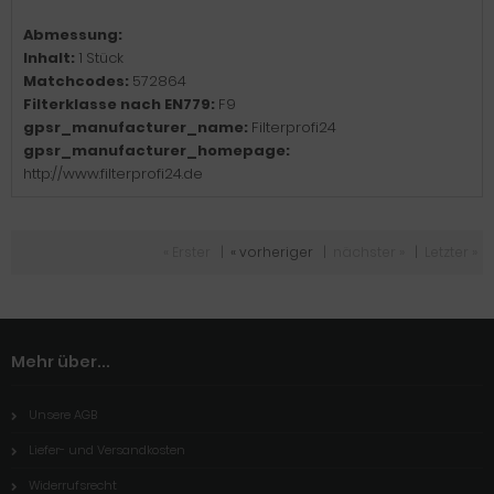
Abmessung:
Inhalt:
1 Stück
Matchcodes:
572864
Filterklasse nach EN779:
F9
gpsr_manufacturer_name:
Filterprofi24
gpsr_manufacturer_homepage:
http://www.filterprofi24.de
« Erster
|
« vorheriger
|
nächster »
|
Letzter »
Mehr über...
Unsere AGB
Liefer- und Versandkosten
Widerrufsrecht