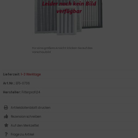
Für eine größere Ansicht klicken Sie auf das
Vorschaubild
Lieferzeit:
1-3 Werktage
Art.Nr.:
EFS-0736
Hersteller:
Filterprofi24
Artikeldatenblatt drucken
Rezension schreiben
Frage zu Artikel