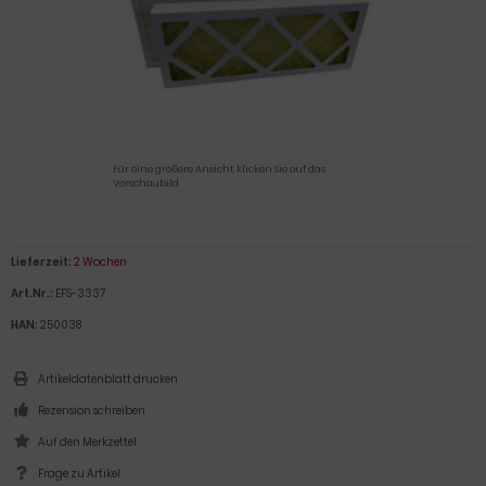
Für eine größere Ansicht klicken Sie auf das
Vorschaubild
Lieferzeit:
2 Wochen
Art.Nr.:
EFS-3337
HAN:
250038
Artikeldatenblatt drucken
Rezension schreiben
Frage zu Artikel