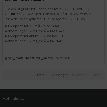
PRODUKTBESCHREIBUNG
Dieses Originalfilter-Set beinhaltet PFVR 700 DCV/DE F7
Zuluftfilter / 206422 und PFVR 700 DCV/DE G3 Abluftfilter /
206421 für das Systemair Lüftungsgerät VR 700 DCV/DE.
1x Kompaktfilter Zuluft (F7/ePM1 60%)
Abmessungen LxBxH (mm): 430x251x47
1x Kompaktfilter Abluft (G3/Coarse 50%)
Abmessungen LxBxH (mm): 430x171x47
gpsr_manufacturer_name:
Systemair
« Erster
|
« vorheriger
|
nächster »
|
Letzter »
Mehr über...