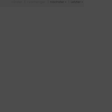
« Erster
|
« vorheriger
|
nächster »
|
Letzter »