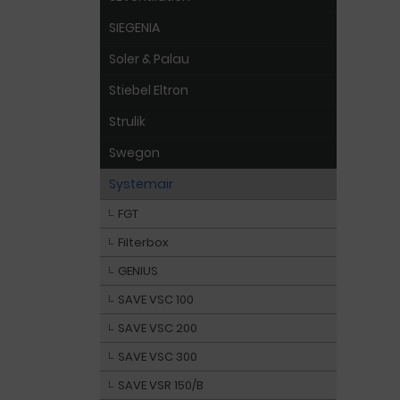
SIEGENIA
Soler & Palau
Stiebel Eltron
Strulik
Swegon
Systemair
FGT
Filterbox
GENIUS
SAVE VSC 100
SAVE VSC 200
SAVE VSC 300
SAVE VSR 150/B