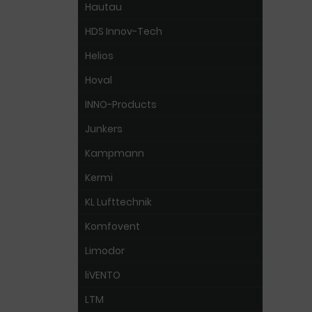
Hautau
HDS Innov-Tech
Helios
Hoval
INNO-Products
Junkers
Kampmann
Kermi
KL Lufttechnik
Komfovent
Limodor
liVENTO
LTM