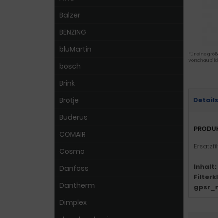
Balzer
BENZING
bluMartin
Für eine größ
Vorschaubild
bösch
Brink
Brötje
Detail
Buderus
PRODU
COMAIR
Ersatzfi
Cosmo
Inhalt:
Danfoss
Filter
Dantherm
gpsr_
Dimplex