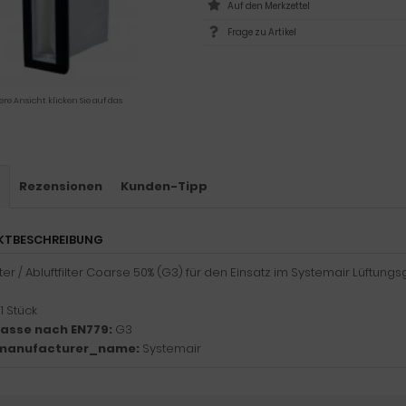
Frage zu Artikel
ere Ansicht klicken Sie auf das
s
Rezensionen
Kunden-Tipp
KTBESCHREIBUNG
lter / Abluftfilter Coarse 50% (G3) für den Einsatz im Systemair Lüftung
1 Stück
klasse nach EN779:
G3
manufacturer_name:
Systemair