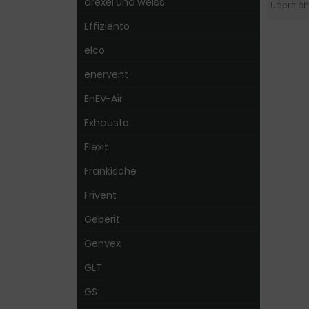
drexel und weiss
Übersich
Effiziento
elco
enervent
EnEV-Air
Exhausto
Flexit
Fränkische
Frivent
Geberit
Genvex
GLT
GS