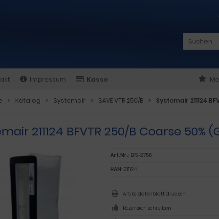
akt
Impressum
Kasse
Me
e
Katalog
Systemair
SAVE VTR 250/B
Systemair 211124 BF
mair 211124 BFVTR 250/B Coarse 50% (
Art.Nr.:
EFS-2756
HAN:
211124
Artikeldatenblatt drucken
Rezension schreiben