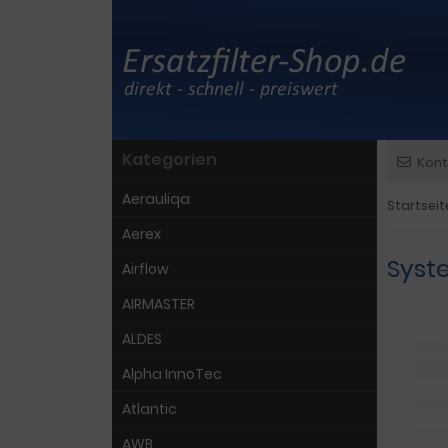
Kategorien
Kont
Aerauliqa
Startseit
Aerex
Syste
Airflow
AIRMASTER
ALDES
Alpha InnoTec
Atlantic
AWB