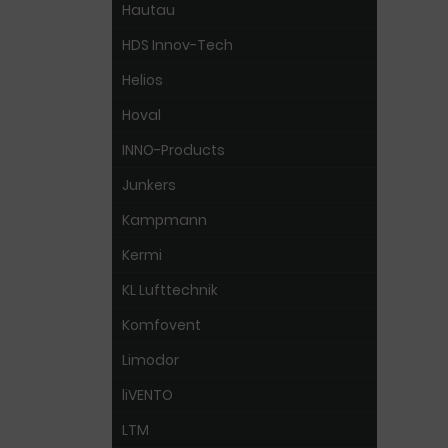
Hautau
HDS Innov-Tech
Helios
Hoval
INNO-Products
Junkers
Kampmann
Kermi
KL Lufttechnik
Komfovent
Limodor
liVENTO
LTM