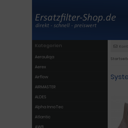
Kategorien
Kont
Aerauliqa
Startseit
Aerex
Syste
Airflow
AIRMASTER
ALDES
Alpha InnoTec
Atlantic
AWB