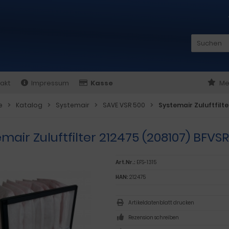
akt
Impressum
Kasse
Me
e
Katalog
Systemair
SAVE VSR 500
Systemair Zuluftfilte
mair Zuluftfilter 212475 (208107) BFVS
Art.Nr.:
EFS-1315
HAN:
212475
Artikeldatenblatt drucken
Rezension schreiben