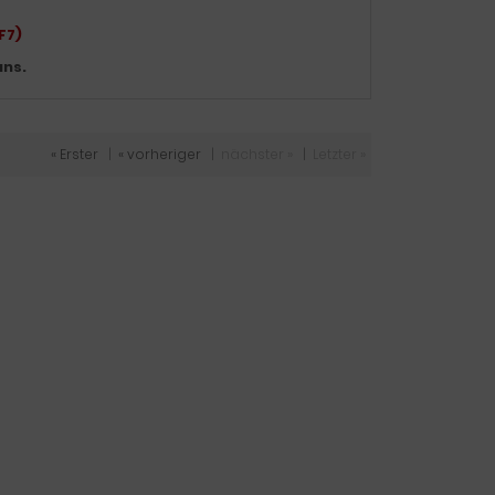
F7)
uns.
« Erster
|
« vorheriger
|
nächster »
|
Letzter »