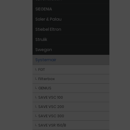
SIEGENIA
Soler & Palau
Stiebel Eltron
Strulik
Swegon
Systemair
FGT
Filterbox
GENIUS
SAVE VSC 100
SAVE VSC 200
SAVE VSC 300
SAVE VSR 150/B