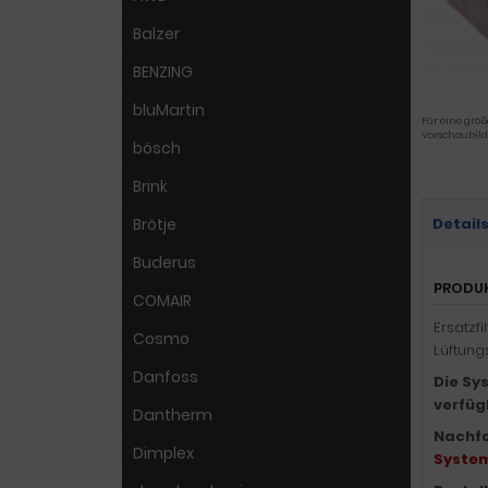
Balzer
BENZING
bluMartin
Für eine größ
Vorschaubild
bösch
Brink
Brötje
Detail
Buderus
PRODU
COMAIR
Ersatzf
Cosmo
Lüftung
Danfoss
Die Sy
verfüg
Dantherm
Nachfol
Dimplex
Systema