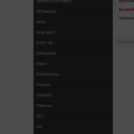
drexel und weiss
Bestel
Ersatzf
Effiziento
Sollte
elco
enervent
Übersich
EnEV-Air
Exhausto
Flexit
Fränkische
Frivent
Geberit
Genvex
GLT
GS