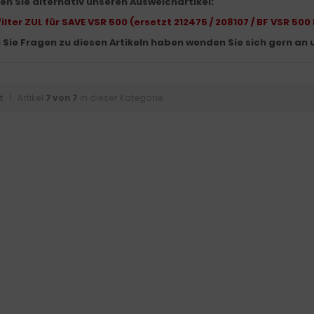
len Sie alternativ unseren Ausweichartikel:
ilter ZUL für SAVE VSR 500 (ersetzt 212475 / 208107 / BF VSR 500 
n Sie Fragen zu diesen Artikeln haben wenden Sie sich gern an 
t
| Artikel
7 von 7
in dieser Kategorie