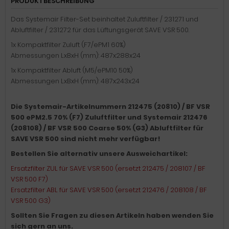
PRODUKTBESCHREIBUNG
Das Systemair Filter-Set beinhaltet Zuluftfilter / 231271 und
Abluftfilter / 231272 für das Lüftungsgerät SAVE VSR 500.
1x Kompaktfilter Zuluft (F7/ePM1 60%)
Abmessungen LxBxH (mm): 487x288x24
1x Kompaktfilter Abluft (M5/ePM10 50%)
Abmessungen LxBxH (mm): 487x243x24
Die Systemair-Artikelnummern 212475 (20810) / BF VSR
500 ePM2.5 70% (F7) Zuluftfilter und Systemair 212476
(208108) / BF VSR 500 Coarse 50% (G3) Abluftfilter für
SAVE VSR 500 sind nicht mehr verfügbar!
Bestellen Sie alternativ unsere Ausweichartikel:
Ersatzfilter ZUL für SAVE VSR 500 (ersetzt 212475 / 208107 / BF
VSR 500 F7)
Ersatzfilter ABL für SAVE VSR 500 (ersetzt 212476 / 208108 / BF
VSR 500 G3)
Sollten Sie Fragen zu diesen Artikeln haben wenden Sie
sich gern an uns.