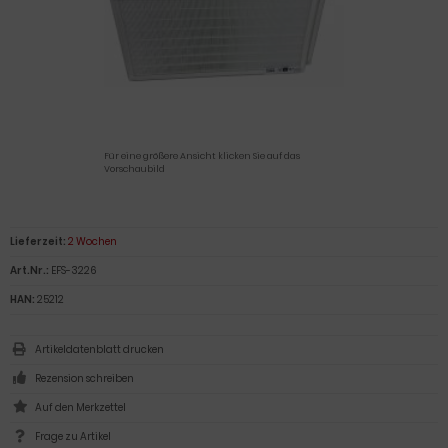
Für eine größere Ansicht klicken Sie auf das
Vorschaubild
Lieferzeit:
2 Wochen
Art.Nr.:
EFS-3226
HAN:
25212
Artikeldatenblatt drucken
Rezension schreiben
Frage zu Artikel