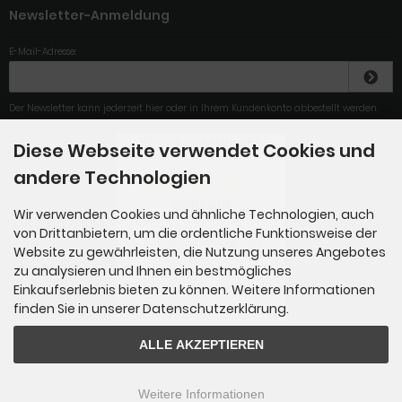
Newsletter-Anmeldung
E-Mail-Adresse:
Der Newsletter kann jederzeit hier oder in Ihrem Kundenkonto abbestellt werden.
Diese Webseite verwendet Cookies und
4.79
/
5
.00
andere Technologien
Sehr gut
Wir verwenden Cookies und ähnliche Technologien, auch
von Drittanbietern, um die ordentliche Funktionsweise der
Leider wurde die Lieferung
vertauscht. Aber die Rekl...
Website zu gewährleisten, die Nutzung unseres Angebotes
zu analysieren und Ihnen ein bestmögliches
Einkaufserlebnis bieten zu können. Weitere Informationen
Gesamt: 284
finden Sie in unserer Datenschutzerklärung.
ALLE AKZEPTIEREN
ersatzfilter-shop.de © 2026
Weitere Informationen