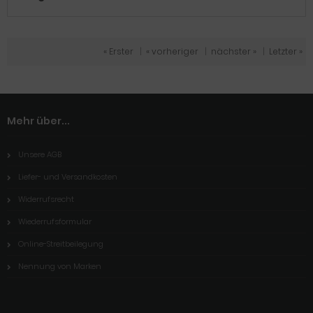
« Erster
|
« vorheriger
|
nächster »
|
Letzter »
Mehr über...
Unsere AGB
Liefer- und Versandkosten
Widerrufsrecht
Wiederrufsformular
Online-Streitbeilegung
Nennung von Marken