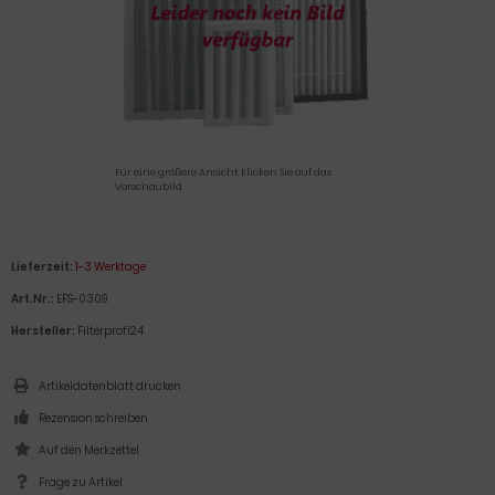
Für eine größere Ansicht klicken Sie auf das
Vorschaubild
Lieferzeit:
1-3 Werktage
Art.Nr.:
EFS-0309
Hersteller:
Filterprofi24
Artikeldatenblatt drucken
Rezension schreiben
Frage zu Artikel