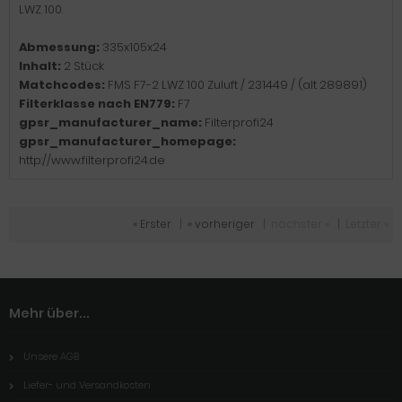
LWZ 100.
Abmessung:
335x105x24
Inhalt:
2 Stück
Matchcodes:
FMS F7-2 LWZ 100 Zuluft / 231449 / (alt 289891)
Filterklasse nach EN779:
F7
gpsr_manufacturer_name:
Filterprofi24
gpsr_manufacturer_homepage:
http://www.filterprofi24.de
« Erster
|
« vorheriger
|
nächster »
|
Letzter »
Mehr über...
Unsere AGB
Liefer- und Versandkosten