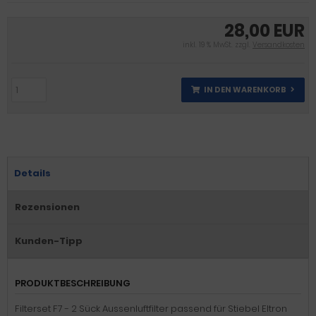
28,00 EUR
inkl. 19 % MwSt. zzgl.
Versandkosten
IN DEN WARENKORB
Details
Rezensionen
Kunden-Tipp
PRODUKTBESCHREIBUNG
Filterset F7 - 2 Sück Aussenluftfilter passend für Stiebel Eltron