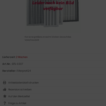
Für eine größere Ansicht klicken Sie auf das
Vorschaubild
Lieferzeit:
2 Wochen
Art.Nr.:
EFS-0307
Hersteller:
Filterprofi24
Artikeldatenblatt drucken
Rezension schreiben
Frage zu Artikel