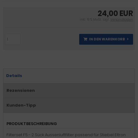
24,00 EUR
inkl. 19 % MwSt. zzgl.
Versandkosten
IN DEN WARENKORB
Details
Rezensionen
Kunden-Tipp
PRODUKTBESCHREIBUNG
Filterset F5 - 2 Sück Aussenluftfilter passend für Stiebel Eltron