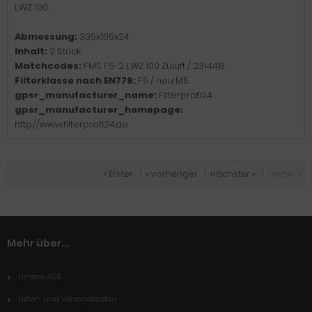
LWZ 100.
Abmessung:
335x105x24
Inhalt:
2 Stück
Matchcodes:
FMS F5-2 LWZ 100 Zuluft / 231448
Filterklasse nach EN779:
F5 / neu M5
gpsr_manufacturer_name:
Filterprofi24
gpsr_manufacturer_homepage:
http://www.filterprofi24.de
« Erster
|
« vorheriger
|
nächster »
|
Letzter »
Mehr über...
Unsere AGB
Liefer- und Versandkosten