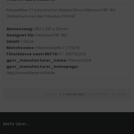
Paneelfilter F7 passend für Stiebel Eltron Filterbox FBF 160
(Artikelnummer der Filterbox 170014).
Abmessung:
287 x 287 x 25mm
Geeignet für:
Filterbox FBF 160
Inhalt:
1 Stück
Matchcodes:
Filterkassette 7 / 171476
Filterklasse nach EN779:
F7 , EN779:2012
gpsr_manufacturer_name:
Filterprofi24
gpsr_manufacturer_homepage:
http://www.filterprofi24.de
« Erster
|
« vorheriger
|
nächster »
|
Letzter »
Mehr über...