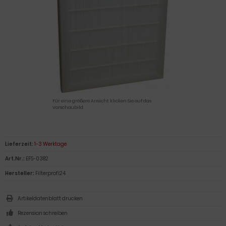
Für eine größere Ansicht klicken Sie auf das
Vorschaubild
Lieferzeit:
1-3 Werktage
Art.Nr.:
EFS-0382
Hersteller:
Filterprofi24
Artikeldatenblatt drucken
Rezension schreiben