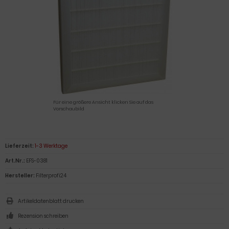
Für eine größere Ansicht klicken Sie auf das
Vorschaubild
Lieferzeit:
1-3 Werktage
Art.Nr.:
EFS-0381
Hersteller:
Filterprofi24
Artikeldatenblatt drucken
Rezension schreiben