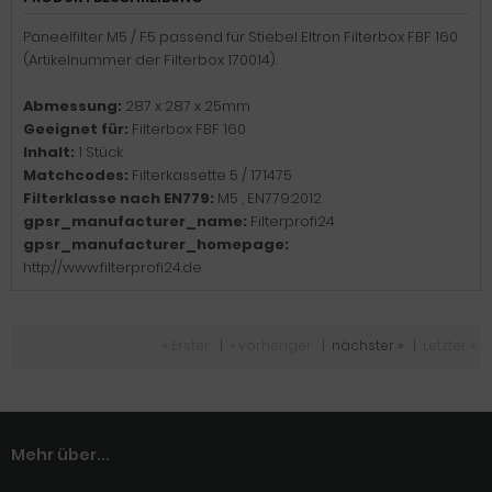
Paneelfilter M5 / F5 passend für Stiebel Eltron Filterbox FBF 160
(Artikelnummer der Filterbox 170014).
Abmessung:
287 x 287 x 25mm
Geeignet für:
Filterbox FBF 160
Inhalt:
1 Stück
Matchcodes:
Filterkassette 5 / 171475
Filterklasse nach EN779:
M5 , EN779:2012
gpsr_manufacturer_name:
Filterprofi24
gpsr_manufacturer_homepage:
http://www.filterprofi24.de
« Erster
|
« vorheriger
|
nächster »
|
Letzter »
Mehr über...