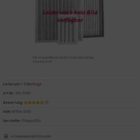
Für eine größere Ansicht klicken Sie auf das
Vorschaubild
Lieferzeit:
1-3 Werktage
Art.Nr.:
EFS-0650
Bewertung:
(1)
HAN:
#FP24-0650
Hersteller:
Filterprofi24
Artikeldatenblatt drucken