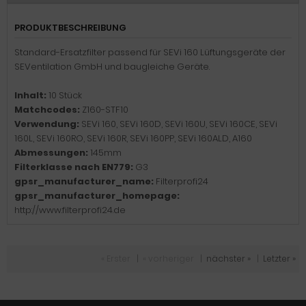
PRODUKTBESCHREIBUNG
Standard-Ersatzfilter passend für SEVi 160 Lüftungsgeräte der
SEVentilation GmbH und baugleiche Geräte.
Inhalt:
10 Stück
Matchcodes:
Z160-STF10
Verwendung:
SEVi 160, SEVi 160D, SEVi 160U, SEVi 160CE, SEVi
160L, SEVi 160RO, SEVi 160R, SEVi 160PP, SEVi 160ALD, A160
Abmessungen:
145mm
Filterklasse nach EN779:
G3
gpsr_manufacturer_name:
Filterprofi24
gpsr_manufacturer_homepage:
http://www.filterprofi24.de
« Erster
|
« vorheriger
|
nächster »
|
Letzter »