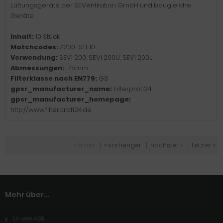
Lüftungsgeräte der SEVentilation GmbH und baugleiche
Geräte.
Inhalt:
10 Stück
Matchcodes:
Z200-STF10
Verwendung:
SEVi 200, SEVi 200U, SEVi 200L
Abmessungen:
175mm
Filterklasse nach EN779:
G3
gpsr_manufacturer_name:
Filterprofi24
gpsr_manufacturer_homepage:
http://www.filterprofi24.de
« Erster
|
« vorheriger
|
nächster »
|
Letzter »
Mehr über...
Unsere AGB