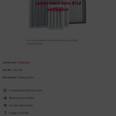
Für eine größere Ansicht klicken Sie auf das
Vorschaubild
Lieferzeit:
2 Wochen
Art.Nr.:
EFS-651
Hersteller:
Filterprofi24
Artikeldatenblatt drucken
Rezension schreiben
Frage zu Artikel