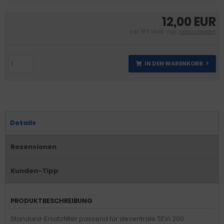
12,00 EUR
inkl. 19 % MwSt. zzgl.
Versandkosten
IN DEN WARENKORB
Details
Rezensionen
Kunden-Tipp
PRODUKTBESCHREIBUNG
Standard-Ersatzfilter passend für dezentrale SEVi 200